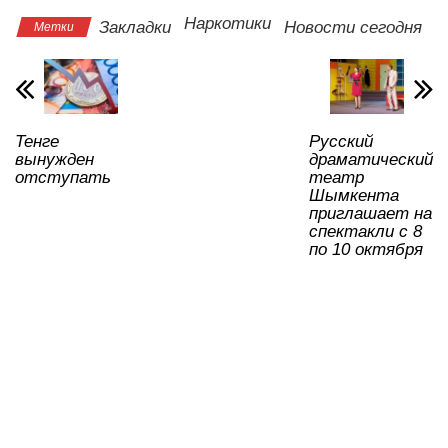
s
e
er
o
gr
u
а
Наркотики
Закладки
Новости сегодня
Метки
A
b
kl
a
в
p
o
a
m
и
p
o
ss
ть
Тенге
Русский
k
ni
вынужден
драматический
ki
отступать
театр
Шымкента
приглашает на
спектакли с 8
по 10 октября