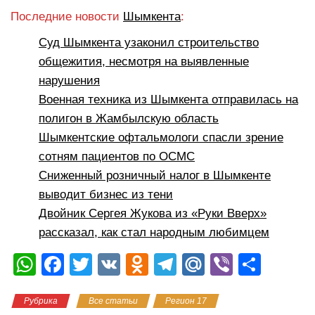
Последние новости
Шымкента
:
Суд Шымкента узаконил строительство
общежития, несмотря на выявленные
нарушения
Военная техника из Шымкента отправилась на
полигон в Жамбылскую область
Шымкентские офтальмологи спасли зрение
сотням пациентов по ОСМС
Сниженный розничный налог в Шымкенте
выводит бизнес из тени
Двойник Сергея Жукова из «Руки Вверх»
рассказал, как стал народным любимцем
W
F
T
V
O
T
M
Vi
О
h
a
wi
K
d
el
ail
b
тп
Рубрика
Все статьи
Регион 17
at
c
tt
n
e
.R
er
р