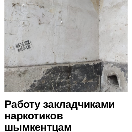
в
и
г
а
ц
и
ю
Работу закладчиками
наркотиков
шымкентцам