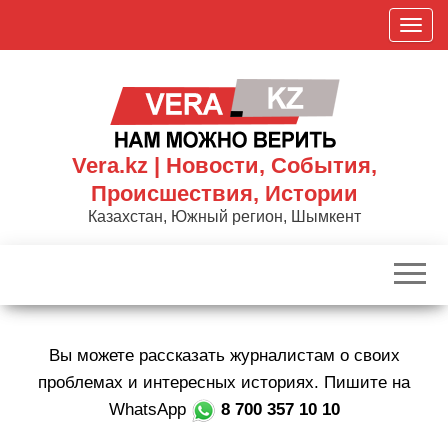
Skip
П
to
о
the
к
content
а
з
а
Vera.kz | Новости, События,
т
Происшествия, Истории
ь
Казахстан, Южный регион, Шымкент
/
С
к
р
ы
Вы можете рассказать журналистам о своих
т
ь
проблемах и интересных историях. Пишите на
н
WhatsApp
8 700 357 10 10
а