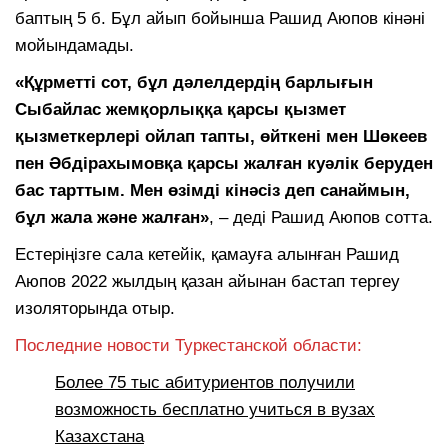
баптың 5 б. Бұл айып бойынша Рашид Аюпов кінәні
мойындамады.
«Құрметті сот, бұл дәлелдердің барлығын
Сыбайлас жемқорлыққа қарсы қызмет
қызметкерлері ойлап тапты, өйткені мен Шөкеев
пен Әбдірахымовқа қарсы жалған куәлік беруден
бас тарттым. Мен өзімді кінәсіз деп санаймын,
бұл жала және жалған»
, – деді Рашид Аюпов сотта.
Естеріңізге сала кетейік, қамауға алынған Рашид
Аюпов 2022 жылдың қазан айынан бастап тергеу
изоляторында отыр.
Последние новости Туркестанской области:
Более 75 тыс абитуриентов получили
возможность бесплатно учиться в вузах
Казахстана