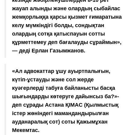
жауап алынды және олардың сыбайлас
жемқорлыққа қарсы қызмет ғимаратына
келу мүмкіндігі болды, сондықтан
олардың сотқа қатыспауын сотты
құрметтемеу деп бағалауды сұраймын»,
— деді Ерлан Газымжанов.
«Ал адвокаттар ұшу ауыртпалығын,
күтіп-ұстауды және сол жерде
куәгерлерді табуға байланысты басқа
шығындарды көтеруге дайынсыз ба?»-
деп сұрады Астана ҚІМАС (Қылмыстық
істер жөніндегі мамандандырылған
ауданаралық сот) соты Қажымұхан
Мекемтас.