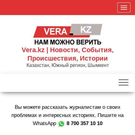
Skip
П
to
о
the
к
content
а
з
а
Vera.kz | Новости, События,
т
Происшествия, Истории
ь
Казахстан, Южный регион, Шымкент
/
С
к
р
ы
Вы можете рассказать журналистам о своих
т
ь
проблемах и интересных историях. Пишите на
н
WhatsApp
8 700 357 10 10
а