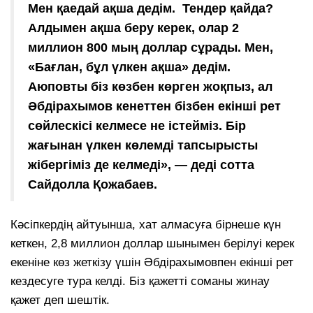
Мен қаедай ақша дедім. Тендер қайда?
Алдымен ақша беру керек, олар 2
миллион 800 мың доллар сұрады. Мен,
«Бағлан, бұл үлкен ақша» дедім.
Аюповты біз көзбен көрген жоқпыз, ал
Әбдірахымов кенеттен бізбен екінші рет
сөйлескісі келмесе не істейміз. Бір
жағынан үлкен көлемді тапсырысты
жібергіміз де келмеді», — деді сотта
Сайдолла Қожабаев.
Кәсіпкердің айтуынша, хат алмасуға бірнеше күн
кеткен, 2,8 миллион доллар шынымен берілуі керек
екеніне көз жеткізу үшін Әбдірахымовпен екінші рет
кездесуге тура келді. Біз қажетті соманы жинау
қажет деп шештік.