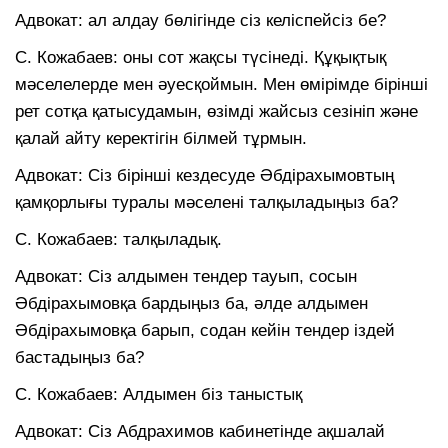
Адвокат: ал алдау бөлігінде сіз келіспейсіз бе?
С. Кожабаев: оны сот жақсы түсінеді. Құқықтық
мәселелерде мен әуесқоймын. Мен өмірімде бірінші
рет сотқа қатысудамын, өзімді жайсыз сезініп және
қалай айту керектігін білмей тұрмын.
Адвокат: Сіз бірінші кездесуде Әбдірахымовтың
қамқорлығы туралы мәселені талқыладыңыз ба?
С. Кожабаев: талқыладық.
Адвокат: Сіз алдымен тендер тауып, сосын
Әбдірахымовқа бардыңыз ба, әлде алдымен
Әбдірахымовқа барып, содан кейін тендер іздей
бастадыңыз ба?
С. Кожабаев: Алдымен біз таныстық
Адвокат: Сіз Абдрахимов кабинетінде ақшалай