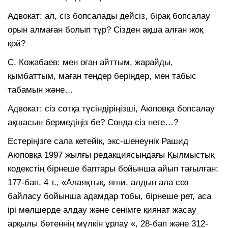
Адвокат: ал, сіз бопсалады дейсіз, бірақ бопсалау
орын алмаған болып тұр? Сізден ақша алған жоқ
қой?
С. Кожабаев: мен оған айттым, жарайды,
қымбаттым, маған тендер беріңдер, мен табыс
табамын және…
Адвокат: сіз сотқа түсіндіріңізші, Аюповқа бопсалау
ақшасын бермедіңіз бе? Сонда сіз неге…?
Естеріңізге сала кетейік, экс-шенеунік Рашид
Аюповқа 1997 жылғы редакциясындағы Қылмыстық
кодекстің бірнеше баптары бойынша айып тағылған:
177-бап, 4 т., «Алаяқтық, яғни, алдын ала сөз
байласу бойынша адамдар тобы, бірнеше рет, аса
ірі мөлшерде алдау және сенімге қиянат жасау
арқылы бөтеннің мүлкін ұрлау «, 28-бап және 312-