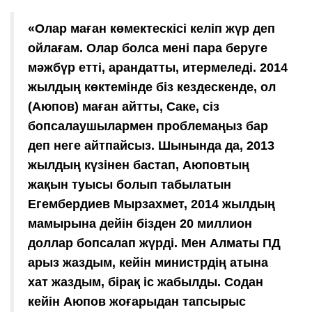
«Олар маған көмектескісі келіп жүр деп
ойлағам. Олар болса мені пара беруге
мәжбүр етті, арандатты, итермеледі. 2014
жылдың көктемінде біз кездескенде, ол
(Аюпов) маған айтты, Саке, сіз
бопсалаушылармен проблемаңыз бар
деп неге айтпайсыз. Шынында да, 2013
жылдың күзінен бастап, Аюповтың
жақын туысы болып табылатын
Егембердиев Мырзахмет, 2014 жылдың
мамырына дейін бізден 20 миллион
доллар бопсалап жүрді. Мен Алматы ПД
арыз жаздым, кейін министрдің атына
хат жаздым, бірақ іс жабылды. Содан
кейін Аюпов жоғарыдан тапсырыс