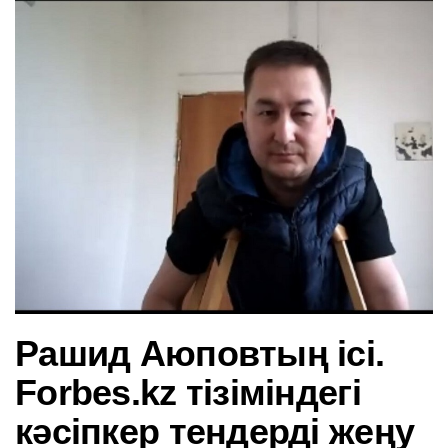
в
и
г
а
ц
и
ю
Рашид Аюповтың ісі.
Forbes.kz тізіміндегі
кәсіпкер тендерді жеңу