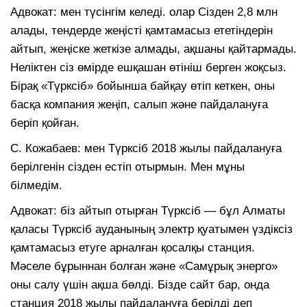
Адвокат: мен түсінгім келеді. олар Сізден 2,8 млн
алады, тендерде жеңісті қамтамасыз ететіндерін
айтып, жеңіске жеткізе алмады, ақшаны қайтармады.
Неліктен сіз өмірде ешқашан өтініш берген жоқсыз.
Бірақ «Түрксіб» бойынша байқау өтіп кеткен, оны
басқа компания жеңіп, салып және пайдалануға
беріп қойған.
С. Кожабаев: мен Түрксіб 2018 жылы пайдалануға
берілгенін сізден естіп отырмын. Мен мұны
білмедім.
Адвокат: біз айтып отырған Түрксіб — бұл Алматы
қаласы Түрксіб ауданының электр қуатымен үздіксіз
қамтамасыз етуге арналған қосалқы станция.
Мәселе бұрыннан болған және «Самұрық энерго»
оны салу үшін ақша бөлді. Бізде сайт бар, онда
станция 2018 жылы пайдалануға берілді деп