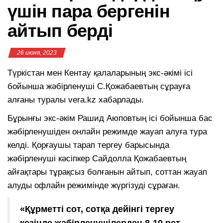
үшін пара бергенін
айтып берді
26 июня, 2023
Түркістан мен Кентау қалаларының экс-әкімі ісі
бойынша жәбірленуші С.Қожабаевтың сұрауға
алғаны туралы vera.kz хабарлады.
Бұрынғы экс-әкім Рашид Аюповтың ісі бойынша бас
жәбірленушіден онлайн режимде жауап алуға тура
келді. Қорғаушы тарап тергеу барысында
жәбірленуші кәсіпкер Сайдолла Қожабаевтың
айғақтары тұрақсыз болғанын айтып, соттан жауап
алуды офлайн режимінде жүргізуді сұраған.
«Құрметті сот, сотқа дейінгі тергеу
кезінде жәбірленушілерден 8-10 рет