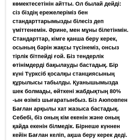
көмектесетінін айтты. Ол былай дейді:
сіз біздің ережелеріміз бен
стандарттарымызды білесіз деп
үміттенемін. Әрине, мен мұны білетінмін.
Стандарттар, кімге қанша беру керек,
осының бәрін жақсы түсінеміз, онсыз
тірлік бітпейді ғой. Біз тендерлік
өтінімдерді бақылауды бастадық. Бір
күні Түрксіб қосалқы станциясының
құрылысы табылды. Қуанышымызда
шек болмады, өйткені жабдықтың 80%
-ын өзіміз шығаратынбыз. Біз Аюповпен
Бағлан арқылы хат жазыса бастадық.
Себебі, біз оның кім екенін және оның
қайда екенін білмедік. Бірнеше күннен
кейін Бағлан келіп, ақша беру керек деді.