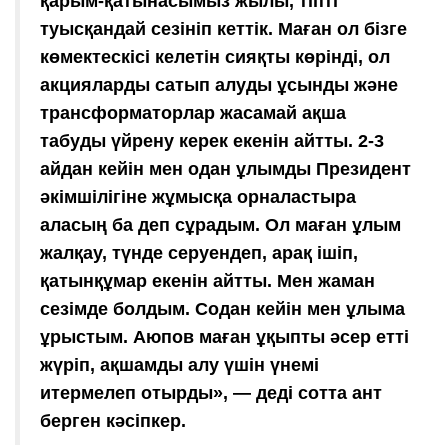
қарым-қатынасымыз жылы, тіпті
туысқандай сезініп кеттік. Маған ол бізге
көмектескісі келетін сияқты көрінді, ол
акцияларды сатып алуды ұсынды және
трансформаторлар жасамай ақша
табуды үйрену керек екенін айтты. 2-3
айдан кейін мен одан ұлымды Президент
әкімшілігіне жұмысқа орналастыра
аласың ба деп сұрадым. Ол маған ұлым
жалқау, түнде серуендеп, арақ ішіп,
қатынқұмар екенін айтты. Мен жаман
сезімде болдым. Содан кейін мен ұлыма
ұрыстым. Аюпов маған ұқыпты әсер етті
жүріп, ақшамды алу үшін үнемі
итермелеп отырды», — деді сотта ант
берген кәсіпкер.