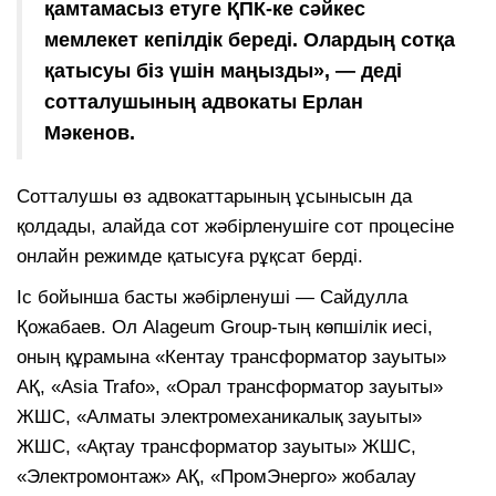
қамтамасыз етуге ҚПК-ке сәйкес
мемлекет кепілдік береді. Олардың сотқа
қатысуы біз үшін маңызды», — деді
сотталушының адвокаты Ерлан
Мәкенов.
Сотталушы өз адвокаттарының ұсынысын да
қолдады, алайда сот жәбірленушіге сот процесіне
онлайн режимде қатысуға рұқсат берді.
Іс бойынша басты жәбірленуші — Сайдулла
Қожабаев. Ол Alageum Group-тың көпшілік иесі,
оның құрамына «Кентау трансформатор зауыты»
АҚ, «Asia Trafo», «Орал трансформатор зауыты»
ЖШС, «Алматы электромеханикалық зауыты»
ЖШС, «Ақтау трансформатор зауыты» ЖШС,
«Электромонтаж» АҚ, «ПромЭнерго» жобалау