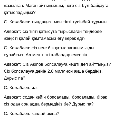
жазылған. Маған айтыңызшы, неге сіз бұл байқауға
қатыспадыңыз?
С. Кожабаев: тыңдаңыз, мен тіпті түсінбей тұрмын.
Адвокат: сіз тіпті қатысуға тырыспаған тендерде
жеңісті қалай қамтамасыз ету керек еді?
С. Кожабаев: сіз неге біз қатыспағанымызды
сұрайсыз. Ал мен тіпті хабардар емеспін.
Адвокат: Сіз Аюпов бопсалауға көшті деп айттыңыз?
Сіз бопсалауға дейін 2,8 миллион ақша бердіңіз.
Дұрыс па?
С. Кожабаев: иә.
Адвокат: содан кейін бопсалады, бопсалады, бірақ
сіз одан соң ақша бермедіңіз бе? Дұрыс па?
С. Кожабаев: қандай ақша?