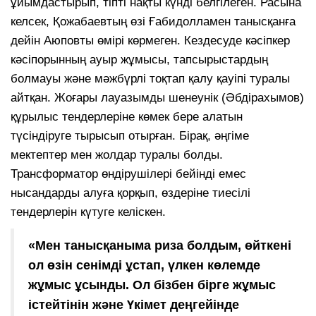
ұйымдастырып, тіпті нақты күнді белгілеген. Расына
келсек, Қожабаевтың өзі Ғабидолламен танысқанға
дейін Аюповты өмірі көрмеген. Кездесуде кәсіпкер
кәсіпорынның ауыр жұмысы, тапсырыстардың
болмауы және мәжбүрлі тоқтап қалу қауіпі туралы
айтқан. Жоғары лауазымды шенеунік (Әбдірахымов)
құрылыс тендерлеріне көмек бере алатын
түсіндіруге тырысып отырған. Бірақ, әңгіме
мектептер мен жолдар туралы болды.
Трансформатор өндірушілері бейінді емес
нысандарды алуға қорқып, өздеріне тиесілі
тендерлерін күтуге келіскен.
«Мен танысқаныма риза болдым, өйткені
ол өзін сенімді ұстап, үлкен көлемде
жұмыс ұсынды. Ол бізбен бірге жұмыс
істейтінін және Үкімет деңгейінде