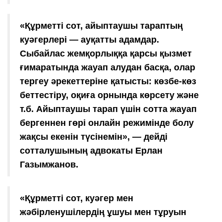
«Құрметті сот, айыптаушы тараптың
куәгерлері — ауқатты адамдар.
Сыбайлас жемқорлыққа қарсы қызмет
ғимаратында жауап алудан басқа, олар
тергеу әрекеттеріне қатысты: көзбе-көз
беттестіру, оқиға орнында көрсету және
т.б. Айыптаушы тарап үшін сотта жауап
бергеннен гөрі онлайн режимінде болу
жақсы екенін түсінемін», — дейді
сотталушының адвокаты Ерлан
Газымжанов.
«Құрметті сот, куәгер мен
жәбірленушілердің ұшуы мен тұруын