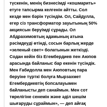
түскенін, менің бизнесімді «кошмарить»
етуге тапсырма келгенін айтты. Сол
кезде мен бәрін түсіндім. Ол, Сайдулла,
егер сіз трансформатор зауытының 50%
акциясын беруімді сұрады. Ол
Абдрахимовтың адамының атына
рәсімдеуді өтінді, сосын барлық жерде
«зеленый свет» болатынын жеткізді.
Содан кейін біз Егембердиев пен Аюпов
арасында байланыс бар екенін түсіндік.
Мен Ғабидолла мен Аюповтың пара
беруіне түрткі болуға Мырзахмет
Егембердиевтің бопсалауымен
байланысты деп санаймын. Мен сот
төрелігіне сенемін және әділ шешім
шығаруды сұраймын», — деп айғақ