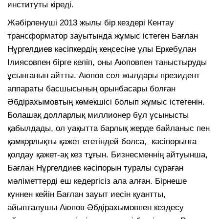
институты кіреді.
Жәбірленуші 2013 жылы бір кездері Кентау
трансформатор зауытында жұмыс істеген Бағлан
Нұргелдиев кәсіпкердің кеңсесіне ұлы Еркебұлан
Ілиясовпен бірге келіп, оны Аюповпен таныстыруды
ұсынғанын айтты. Аюпов сол жылдары президент
аппараты басшысының орынбасары болған
Әбдірахымовтың көмекшісі болып жұмыс істегенін.
Болашақ долларлық миллионер бұл ұсынысты
қабылдады, ол уақытта барлық жерде байланыс пен
қамқорлықты қажет ететіндей болса, кәсіпорынға
қолдау қажет-ақ кез тұғын. Бизнесменнің айтуынша,
Бағлан Нұргелдиев кәсіпорын туралы сұраған
мәліметтерді еш кедергісіз ала алған. Бірнеше
күннен кейін Бағлан зауыт иесін қуантты,
айыпталушы Аюпов Әбдірахымовпен кездесу