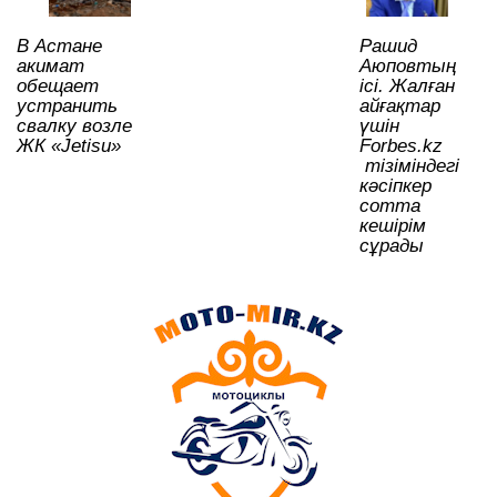
k
ni
В Астане
Рашид
ki
акимат
Аюповтың
обещает
ісі. Жалған
устранить
айғақтар
свалку возле
үшін
ЖК «Jetisu»
Forbes.kz
тізіміндегі
кәсіпкер
сотта
кешірім
сұрады