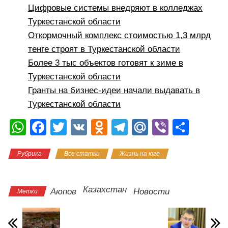
Цифровые системы внедряют в колледжах
Туркестанской области
Откормочный комплекс стоимостью 1,3 млрд
тенге строят в Туркестанской области
Более 3 тыс объектов готовят к зиме в
Туркестанской области
Гранты на бизнес-идеи начали выдавать в
Туркестанской области
W
F
T
V
O
T
M
Vi
О
h
a
wi
K
d
el
ail
b
тп
Рубрика
Все статьи
Жизнь на юге
Новости
at
c
tt
n
e
.R
er
р
Казахстана
s
e
er
o
gr
u
а
A
b
kl
a
в
Казахстан
Аюпов
Новости
Метки
p
o
a
m
и
p
o
ss
ть