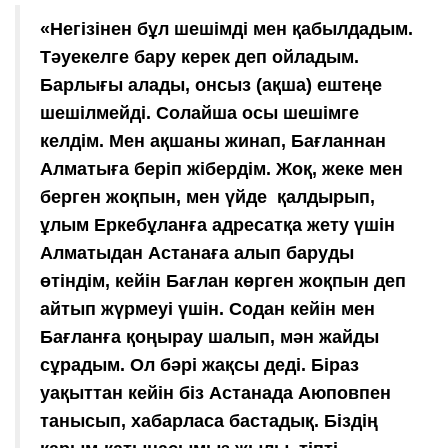
«Негізінен бұл шешімді мен қабылдадым.
Тәуекелге бару керек деп ойладым.
Барлығы алады, онсыз (ақша) ештеңе
шешілмейді. Солайша осы шешімге
келдім. Мен ақшаны жинап, Бағланнан
Алматыға беріп жібердім. Жоқ, жеке мен
берген жоқпын, мен үйде қалдырып,
ұлым Еркебұланға адресатқа жету үшін
Алматыдан Астанаға алып баруды
өтіндім, кейін Бағлан көрген жоқпын деп
айтып жүрмеуі үшін. Содан кейін мен
Бағланға қоңырау шалып, мән жайды
сұрадым. Ол бәрі жақсы деді. Біраз
уақыттан кейін біз Астанада Аюповпен
танысып, хабарласа бастадық. Біздің