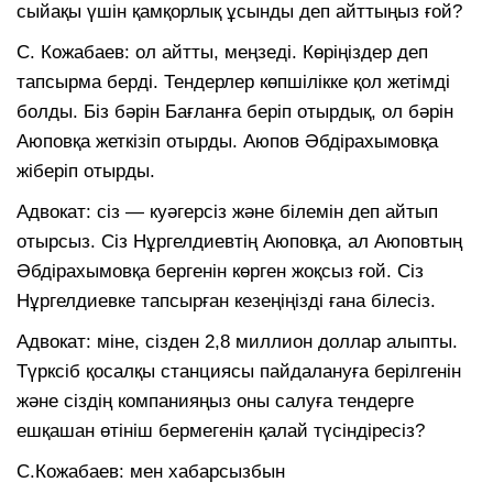
сыйақы үшін қамқорлық ұсынды деп айттыңыз ғой?
С. Кожабаев: ол айтты, меңзеді. Көріңіздер деп
тапсырма берді. Тендерлер көпшілікке қол жетімді
болды. Біз бәрін Бағланға беріп отырдық, ол бәрін
Аюповқа жеткізіп отырды. Аюпов Әбдірахымовқа
жіберіп отырды.
Адвокат: сіз — куәгерсіз және білемін деп айтып
отырсыз. Сіз Нұргелдиевтің Аюповқа, ал Аюповтың
Әбдірахымовқа бергенін көрген жоқсыз ғой. Сіз
Нұргелдиевке тапсырған кезеңіңізді ғана білесіз.
Адвокат: міне, сізден 2,8 миллион доллар алыпты.
Түрксіб қосалқы станциясы пайдалануға берілгенін
және сіздің компанияңыз оны салуға тендерге
ешқашан өтініш бермегенін қалай түсіндіресіз?
С.Кожабаев: мен хабарсызбын