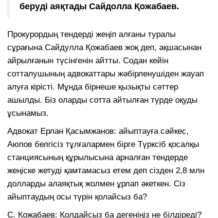
беруді аяқтады Сайдолла Қожабаев.
Прокурордың тендерді жеңіп алғаны туралы
сұрағына Сайдулла Қожабаев жоқ деп, ақшасынан
айрылғанын түсінгенін айтты. Содан кейін
сотталушының адвокаттары жәбірленушіден жауап
алуға кірісті. Мұнда бірнеше қызықты сәттер
ашылды. Біз оларды сотта айтылған түрде оқуды
ұсынамыз.
Адвокат Ерлан Қасымжанов: айыптауға сәйкес,
Аюпов белгісіз тұлғалармен бірге Түрксіб қосалқы
станциясының құрылысына арналған тендерде
жеңіске жетуді қамтамасыз етем деп сізден 2,8 млн
долларды алаяқтық жолмен ұрлап әкеткен. Сіз
айыптаудың осы түрін қолайсыз ба?
С. Кожабаев: Қолдайсыз ба дегеніңіз не білдіреді?