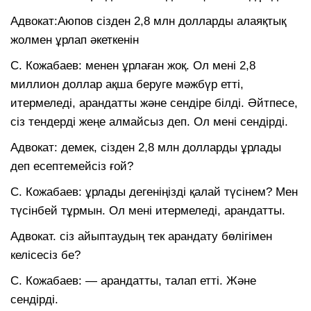
Адвокат:Аюпов сізден 2,8 млн долларды алаяқтық
жолмен ұрлап әкеткенін
С. Кожабаев: менен ұрлаған жоқ. Ол мені 2,8
миллион доллар ақша беруге мәжбүр етті,
итермеледі, арандатты және сендіре білді. Әйтпесе,
сіз тендерді жеңе алмайсыз деп. Ол мені сендірді.
Адвокат: демек, сізден 2,8 млн долларды ұрлады
деп есептемейсіз ғой?
С. Кожабаев: ұрлады дегеніңізді қалай түсінем? Мен
түсінбей тұрмын. Ол мені итермеледі, арандатты.
Адвокат. сіз айыптаудың тек арандату бөлігімен
келісесіз бе?
С. Кожабаев: — арандатты, талап етті. Және
сендірді.