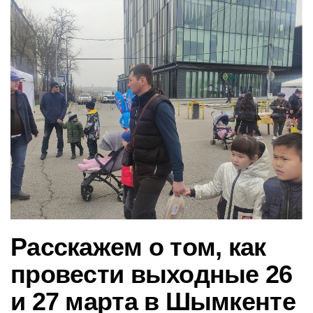
в
и
г
а
ц
и
ю
Расскажем о том, как
провести выходные 26
и 27 марта в Шымкенте