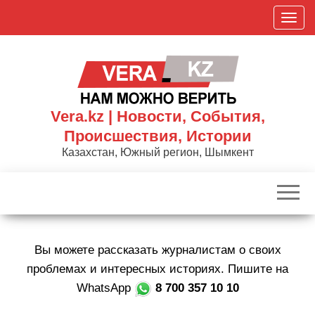
Skip
П
to
о
the
к
content
а
з
а
Vera.kz | Новости, События,
т
Происшествия, Истории
ь
Казахстан, Южный регион, Шымкент
/
С
к
р
ы
Вы можете рассказать журналистам о своих
т
ь
проблемах и интересных историях. Пишите на
н
WhatsApp
8 700 357 10 10
а