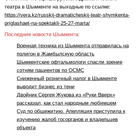
театра в Шымкенте на выходные по ссылке:
https://vera.kz/russkij-dramaticheskij-teatr-shymkenta-
priglashaet-na-spektakli-25-27-marta/
Последние новости Шымкента:
Военная техника из Шымкента отправилась на
полигон в Жамбылскую область
Шымкентские офтальмологи спасли зрение
сотням пациентов по ОСМС
Сниженный розничный налог в Шымкенте
выводит бизнес из тени
Двойник Сергея Жукова из «Руки Вверх»
рассказал, как стал народным любимцем
Суд по общежитию. Апелляция приступила к
изучению жалоб госорганов и владельцев
объекта