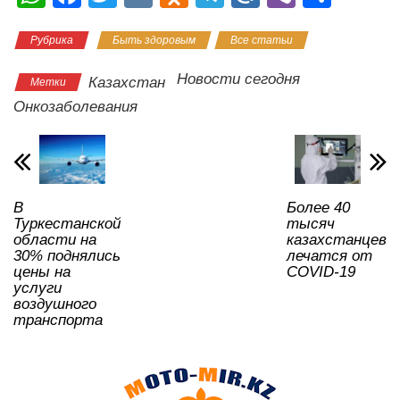
h
a
wi
K
d
el
ail
b
тп
Рубрика
Быть здоровым
Все статьи
at
c
tt
n
e
.R
er
р
s
e
er
o
gr
u
а
Новости сегодня
Казахстан
Метки
A
b
kl
a
в
Онкозаболевания
p
o
a
m
и
p
o
ss
ть
k
ni
В
Более 40
ki
Туркестанской
тысяч
области на
казахстанцев
30% поднялись
лечатся от
цены на
COVID-19
услуги
воздушного
транспорта