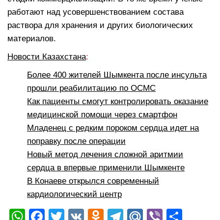
работают над усовершенствованием состава
раствора для хранения и других биологических
материалов.
Новости Казахстана
:
Более 400 жителей Шымкента после инсульта
прошли реабилитацию по ОСМС
Как пациенты смогут контролировать оказание
медицинской помощи через смартфон
Младенец с редким пороком сердца идет на
поправку после операции
Новый метод лечения сложной аритмии
сердца в впервые применили Шымкенте
В Конаеве открылся современный
кардиологический центр
W
F
T
V
O
T
M
Vi
О