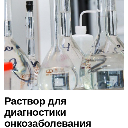
в
и
г
а
ц
и
ю
Раствор для
диагностики
онкозаболевания