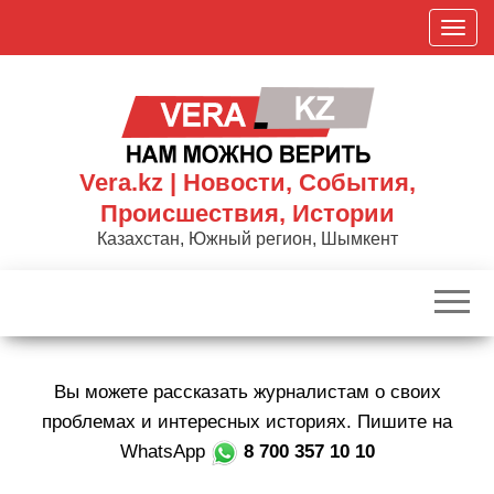
Skip
П
to
о
the
к
content
а
з
а
Vera.kz | Новости, События,
т
Происшествия, Истории
ь
Казахстан, Южный регион, Шымкент
/
С
к
р
ы
Вы можете рассказать журналистам о своих
т
ь
проблемах и интересных историях. Пишите на
н
WhatsApp
8 700 357 10 10
а