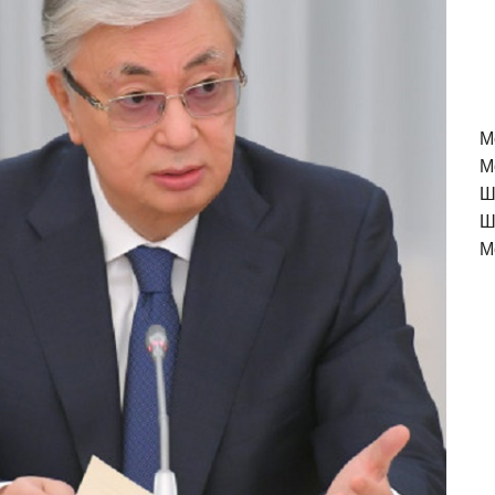
M
М
Ш
Ш
М