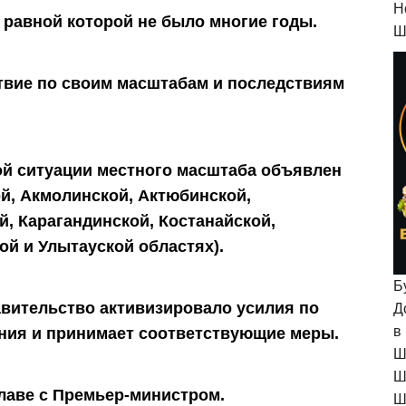
H
равной которой не было многие годы.
Ш
твие по своим масштабам и последствиям
ой ситуации местного масштаба объявлен
ой, Акмолинской, Актюбинской,
й, Карагандинской, Костанайской,
ой и Улытауской областях).
Б
авительство активизировало усилия по
Д
в
ния и принимает соответствующие меры.
Ш
Ш
лаве с Премьер-министром.
Ш