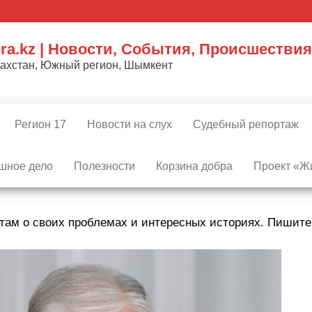
ra.kz | Новости, События, Происшествия
захстан, Южный регион, Шымкент
Регион 17
Новости на слух
Судебный репортаж
шное дело
Полезности
Корзина добра
Проект «Жи
там о своих проблемах и интересных историях. Пишит