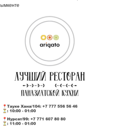
ымкенте