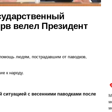
сударственный
рв велел Президент
 помощь людям, пострадавшим от паводков,
е к народу.
й ситуацией с весенними паводками после
М
м
м