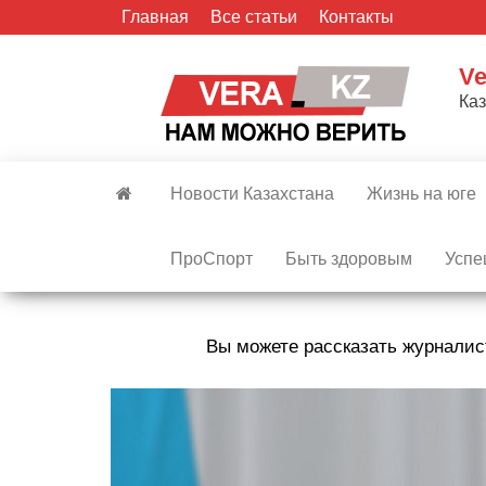
Skip
Главная
Все статьи
Контакты
to
the
Ve
content
Ка
Новости Казахстана
Жизнь на юге
ПроСпорт
Быть здоровым
Успе
Вы можете рассказать журналис