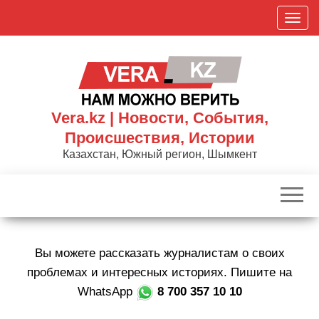
Skip
П
to
о
the
к
content
а
з
а
Vera.kz | Новости, События,
т
Происшествия, Истории
ь
Казахстан, Южный регион, Шымкент
/
С
к
р
ы
Вы можете рассказать журналистам о своих
т
ь
проблемах и интересных историях. Пишите на
н
WhatsApp
8 700 357 10 10
а