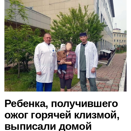
в
и
г
а
ц
и
ю
Ребенка, получившего
ожог горячей клизмой,
выписали домой