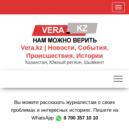
Skip
П
to
о
the
к
content
а
з
а
Vera.kz | Новости, События,
т
Происшествия, Истории
ь
Казахстан, Южный регион, Шымкент
/
С
к
р
ы
Вы можете рассказать журналистам о своих
т
ь
проблемах и интересных историях. Пишите на
н
WhatsApp
8 700 357 10 10
а