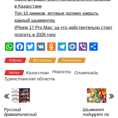
в Казахстане
Топ-10 джемов, которые должен закрыть
каждый шымкентец
iPhone 17 Pro Max: за что действительно стоит
платить в 2026 году
W
F
T
V
O
T
M
Vi
О
h
a
wi
K
d
el
ail
b
тп
Рубрика
Все статьи
Полезности
at
c
tt
n
e
.R
er
р
s
e
er
o
gr
u
а
Новости
Казахстан
Олимпиада
Метки
A
b
kl
a
в
Туркестанская область
p
o
a
m
и
p
o
ss
ть
k
ni
Русский
Шымкент
ki
драматический
лидирует по