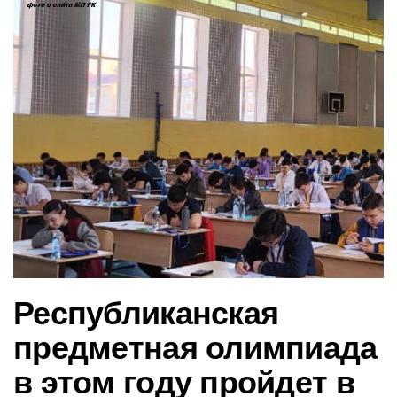
в
и
г
а
ц
и
ю
Республиканская
предметная олимпиада
в этом году пройдет в