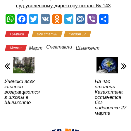
суд уволенному директору школы № 143
W
F
T
V
O
T
M
Vi
О
h
a
wi
K
d
el
ail
b
тп
Рубрика
Все статьи
Регион 17
at
c
tt
n
e
.R
er
р
s
e
er
o
gr
u
а
Спектакли
Март
Шымкент
Метки
A
b
kl
a
в
p
o
a
m
и
p
o
ss
ть
Ученики всех
На час
k
ni
классов
столица
ki
возвращаются
Казахстана
в школы в
останется
Шымкенте
без
подсветки 27
марта