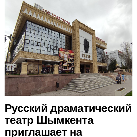
в
и
г
а
ц
и
ю
Русский драматический
театр Шымкента
приглашает на