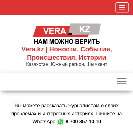
Skip
П
to
о
the
к
content
а
з
а
Vera.kz | Новости, События,
т
Происшествия, Истории
ь
Казахстан, Южный регион, Шымкент
/
С
к
р
ы
Вы можете рассказать журналистам о своих
т
ь
проблемах и интересных историях. Пишите на
н
WhatsApp
8 700 357 10 10
а