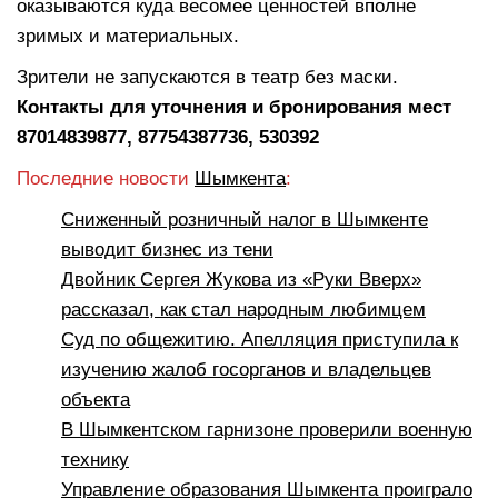
оказываются куда весомее ценностей вполне
зримых и материальных.
Зрители не запускаются в театр без маски.
Контакты для уточнения и бронирования мест
87014839877, 87754387736, 530392
Последние новости
Шымкента
:
Сниженный розничный налог в Шымкенте
выводит бизнес из тени
Двойник Сергея Жукова из «Руки Вверх»
рассказал, как стал народным любимцем
Суд по общежитию. Апелляция приступила к
изучению жалоб госорганов и владельцев
объекта
В Шымкентском гарнизоне проверили военную
технику
Управление образования Шымкента проиграло