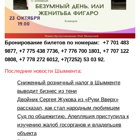
Бронирование билетов по номерам: +7 701 483
9877, +7 775 438 7736, +7 776 700 1801, +7 707 122
0808, +7 778 272 6012, +7(7252) 53 03 92.
Последние новости Шымкента:
Сниженный розничный налог в Шымкенте
выводит бизнес из тени
Двойник Сергея Жукова из «Руки Вверх»
рассказал, как стал народным любимцем
Суд по общежитию. Апелляция приступила к
изучению жалоб госорганов и владельцев
объекта