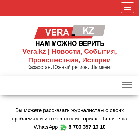
Skip
П
to
о
the
к
content
а
з
а
Vera.kz | Новости, События,
т
Происшествия, Истории
ь
Казахстан, Южный регион, Шымкент
/
С
к
р
ы
Вы можете рассказать журналистам о своих
т
ь
проблемах и интересных историях. Пишите на
н
WhatsApp
8 700 357 10 10
а