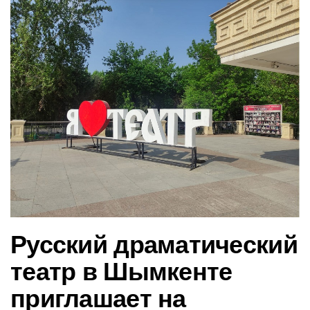
в
и
г
а
ц
и
ю
Русский драматический
театр в Шымкенте
приглашает на