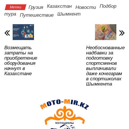
s
e
er
o
gr
u
а
Казахстан
Подбор
Грузия
Новости
Метки
A
b
kl
a
в
тура
Шымкент
Путешествие
p
o
a
m
и
p
o
ss
ть
k
ni
Возмещать
Необоснованные
ki
затраты на
надбавки за
приобретение
подготовку
оборудования
спортсменов
начнут в
выплачивали
Казахстане
даже кочегарам
в спортшколах
Шымкента