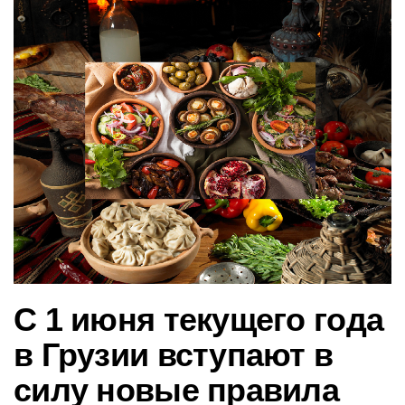
в
и
г
а
ц
и
ю
С 1 июня текущего года
в Грузии вступают в
силу новые правила