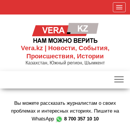
Skip
П
to
о
the
к
content
а
з
а
Vera.kz | Новости, События,
т
Происшествия, Истории
ь
Казахстан, Южный регион, Шымкент
/
С
к
р
ы
Вы можете рассказать журналистам о своих
т
ь
проблемах и интересных историях. Пишите на
н
WhatsApp
8 700 357 10 10
а