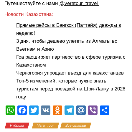
Путешествуйте с нами
@veratour_travel
Новости Казахстана:
Прямые рейсы в Бангкок (Паттайя) дважды в
неделю!
3 дня, чтобы дешево улететь из Алматы во
Вьетнам и Азию
Гоа расширяет партнерство в сфере туризма с
Казахстаном
Черногория упрощает въезд для казахстанцев
Топ-5 изменений, которые нужно знать
туристам перед поездкой на Шри-Ланку в 2026
году
W
F
T
V
O
T
M
Vi
О
h
a
wi
K
d
el
ail
b
тп
Рубрика
Vera_Tour
Все статьи
at
c
tt
n
e
.R
er
р