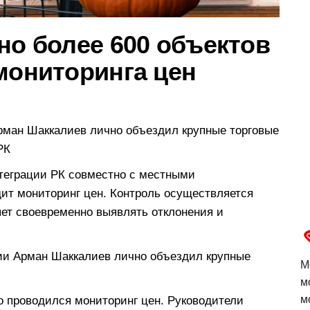
но более 600 объектов
мониторинга цен
Арман Шаккалиев лично объездил крупные торговые
РК
нтеграции РК совместно с местными
ит мониторинг цен. Контроль осуществляется
яет своевременно выявлять отклонения и
ции Арман Шаккалиев лично объездил крупные
М
м
м
но проводился мониторинг цен. Руководители