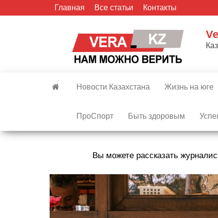
Skip
Главная
Все статьи
Контакты
to
the
Ve
content
Ка
Новости Казахстана
Жизнь на юге
ПроСпорт
Быть здоровым
Успе
Вы можете рассказать журналис