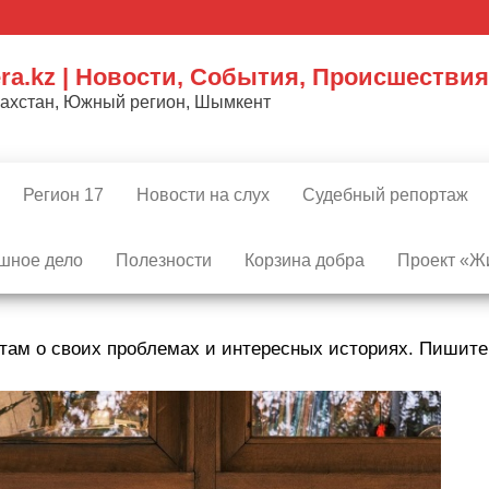
ra.kz | Новости, События, Происшествия
захстан, Южный регион, Шымкент
Регион 17
Новости на слух
Судебный репортаж
шное дело
Полезности
Корзина добра
Проект «Жи
там о своих проблемах и интересных историях. Пишит