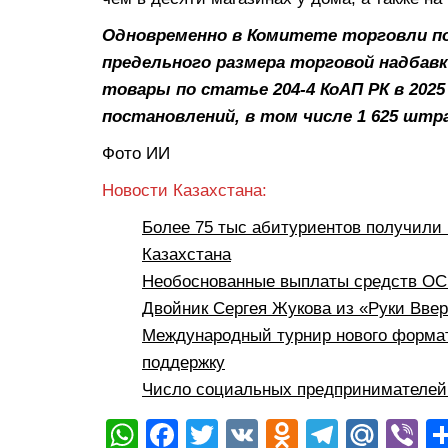
Одновременно в Комитете торговли по
предельного размера торговой надбав
товары по статье 204-4 КоАП РК в 202
постановлений, в том числе 1 625 штр
Фото ИИ
Новости Казахстана:
Более 75 тыс абитуриентов получили 
Казахстана
Необоснованные выплаты средств ОСМ
Двойник Сергея Жукова из «Руки Вве
Международный турнир нового формат
поддержку
Число социальных предпринимателей 
W
F
T
V
O
T
M
Vi