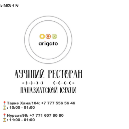
ымкенте