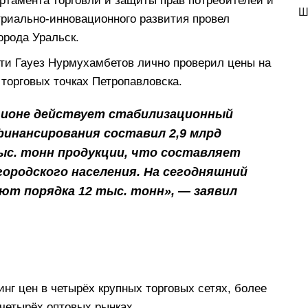
артамента торговли и защиты прав потребителей и
Ш
риально-инновационного развития провел
орода Уральск.
сти Гауез Нурмухамбетов лично проверил цены на
торговых точках Петропавловска.
егионе действует стабилизационный
финансирования составил 2,9 млрд
тыс. тонн продукции, что составляет
ородского населения. На сегодняшний
ют порядка 12 тыс. тонн», — заявил
нг цен в четырёх крупных торговых сетях, более
 четырёх оптовых рынках.