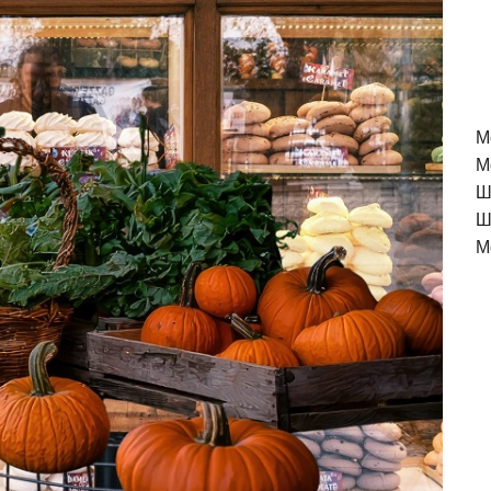
M
М
Ш
Ш
М