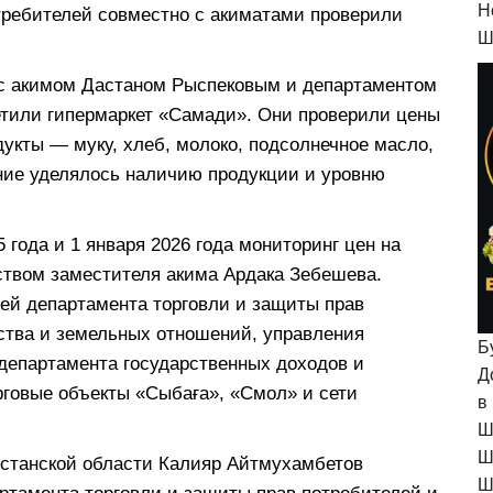
H
требителей совместно с акиматами проверили
Ш
 с акимом Дастаном Рыспековым и департаментом
етили гипермаркет «Самади». Они проверили цены
укты — муку, хлеб, молоко, подсолнечное масло,
ание уделялось наличию продукции и уровню
 года и 1 января 2026 года мониторинг цен на
ством заместителя акима Ардака Зебешева.
ей департамента торговли и защиты прав
йства и земельных отношений, управления
Б
департамента государственных доходов и
Д
рговые объекты «Сыбаға», «Смол» и сети
в
Ш
Ш
хстанской области Калияр Айтмухамбетов
Ш