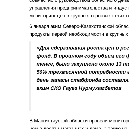
совместно с руководством областного деп
управления предпринимательства и индуст
мониторинг цен в крупных торговых сетях г
6 января аким Северо-Казахстанской обла
продукты первой необходимости в крупных 
«Для сдерживания роста цен в р
фонд. В прошлом году объем его 
тенге, было закуплено около 13 
50% трехмесячной потребности г
день запасы стабфонда составля
аким СКО Гауез Нурмухамбетов
В Мангистауской области провели монитори
чем в десяти магазинах у дома, а также на