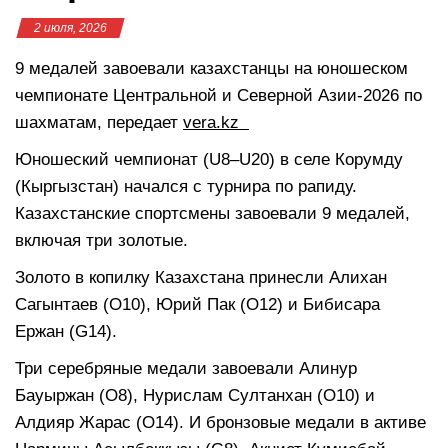
2 июля, 2026
9 медалей завоевали казахстанцы на юношеском
чемпионате Центральной и Северной Азии-2026 по
шахматам, передает
vera.kz
Юношеский чемпионат (U8–U20) в селе Корумду
(Кыргызстан) начался с турнира по рапиду.
Казахстанские спортсмены завоевали 9 медалей,
включая три золотые.
Золото в копилку Казахстана принесли Алихан
Сагынтаев (O10), Юрий Пак (O12) и Бибисара
Ержан (G14).
Три серебряные медали завоевали Алинур
Бауыржан (O8), Нурислам Султанхан (O10) и
Алдияр Жарас (O14). И бронзовые медали в активе