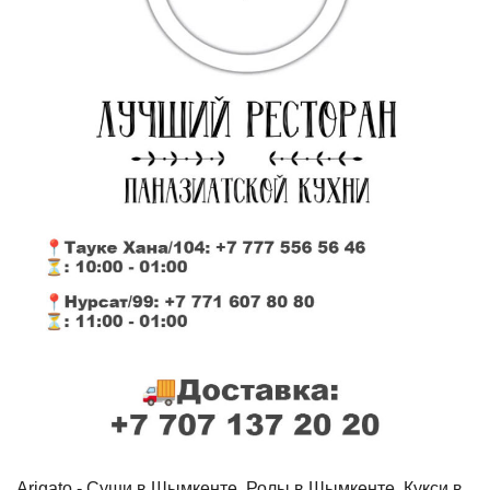
Arigato - Cуши в Шымкенте, Ролы в Шымкенте, Кукси в