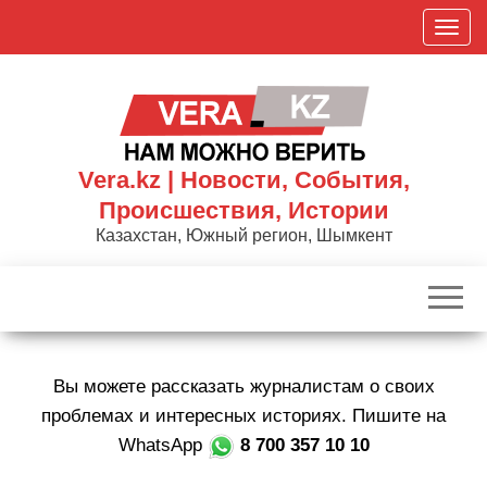
Skip
П
to
о
the
к
content
а
з
а
Vera.kz | Новости, События,
т
Происшествия, Истории
ь
Казахстан, Южный регион, Шымкент
/
С
к
р
ы
Вы можете рассказать журналистам о своих
т
ь
проблемах и интересных историях. Пишите на
н
WhatsApp
8 700 357 10 10
а