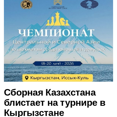
в
и
г
а
ц
и
ю
Сборная Казахстана
блистает на турнире в
Кыргызстане