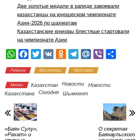
Две золотые медали в рапиде завоевали
казахстанцы на юношеском чемпионате
Азии-2026 по шахматам
Казахстанские юниоры блестяще стартовали
на чемпионате Азии
W
F
T
V
O
T
M
Vi
О
h
a
wi
K
d
el
ail
b
тп
Рубрика
Все статьи
ПроСпорт
at
c
tt
n
e
.R
er
р
s
e
er
o
gr
u
а
Новости
Казахстан
Новости
Метки
A
b
kl
a
в
Сегодня
Казахстана
Шымкент
p
o
a
m
и
p
o
ss
ть
k
ni
«Баян Сулу»,
О секретах
ki
«Рахат» и
Баянаульского