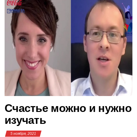
в
и
г
а
ц
и
ю
Счастье можно и нужно
изучать
5 ноября, 2021