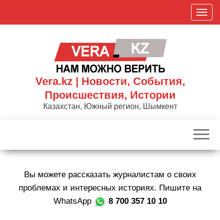
Skip
П
to
о
the
к
content
а
з
а
Vera.kz | Новости, События,
т
Происшествия, Истории
ь
Казахстан, Южный регион, Шымкент
/
С
к
р
ы
Вы можете рассказать журналистам о своих
т
ь
проблемах и интересных историях. Пишите на
н
WhatsApp
8 700 357 10 10
а