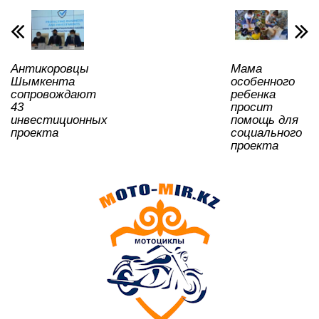
p
o
a
m
и
p
o
ss
ть
k
ni
Антикоровцы
Мама
ki
Шымкента
особенного
сопровождают
ребенка
43
просит
инвестиционных
помощь для
проекта
социального
проекта