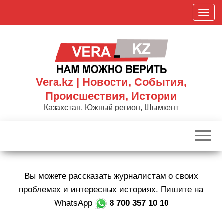
Skip
П
to
о
the
к
content
а
з
а
Vera.kz | Новости, События,
т
Происшествия, Истории
ь
Казахстан, Южный регион, Шымкент
/
С
к
р
ы
Вы можете рассказать журналистам о своих
т
ь
проблемах и интересных историях. Пишите на
н
WhatsApp
8 700 357 10 10
а