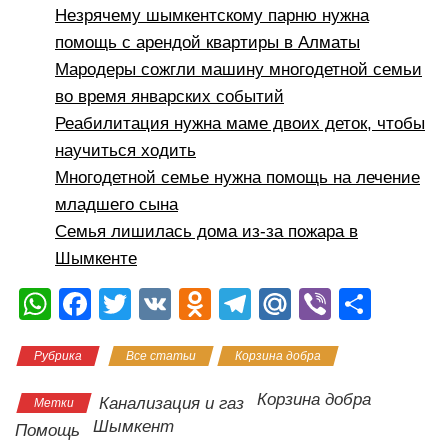
Незрячему шымкентскому парню нужна
помощь с арендой квартиры в Алматы
Мародеры сожгли машину многодетной семьи
во время январских событий
Реабилитация нужна маме двоих деток, чтобы
научиться ходить
Многодетной семье нужна помощь на лечение
младшего сына
Семья лишилась дома из-за пожара в
Шымкенте
W
F
T
V
O
T
M
Vi
О
h
a
wi
K
d
el
ail
b
тп
Рубрика
Все статьи
Корзина добра
at
c
tt
n
e
.R
er
р
s
e
er
o
gr
u
а
Корзина добра
Канализация и газ
Метки
A
b
kl
a
в
Шымкент
Помощь