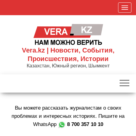
Skip
П
to
о
the
к
content
а
з
а
Vera.kz | Новости, События,
т
Происшествия, Истории
ь
Казахстан, Южный регион, Шымкент
/
С
к
р
ы
Вы можете рассказать журналистам о своих
т
ь
проблемах и интересных историях. Пишите на
н
WhatsApp
8 700 357 10 10
а