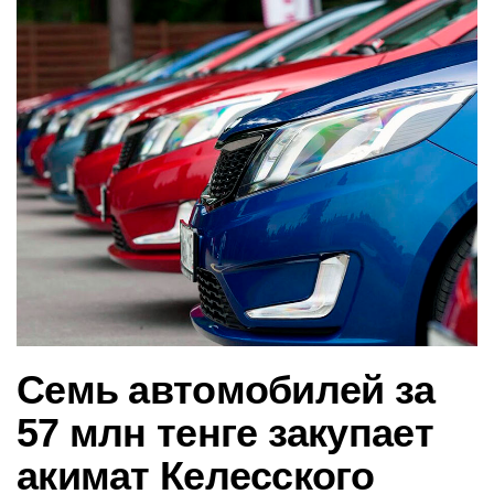
в
и
г
а
ц
и
ю
Семь автомобилей за
57 млн тенге закупает
акимат Келесского