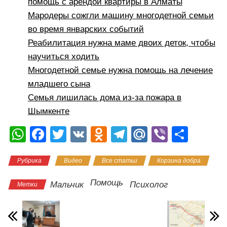
помощь с арендой квартиры в Алматы
Мародеры сожгли машину многодетной семьи
во время январских событий
Реабилитация нужна маме двоих деток, чтобы
научиться ходить
Многодетной семье нужна помощь на лечение
младшего сына
Семья лишилась дома из-за пожара в
Шымкенте
W
F
T
V
O
T
M
Vi
О
h
a
wi
K
d
el
ail
b
тп
Рубрика
Видео
Все статьи
Корзина добра
at
c
tt
n
e
.R
er
р
s
e
er
o
gr
u
а
Помощь
Мальчик
Психолог
Метки
A
b
kl
a
в
p
o
a
m
и