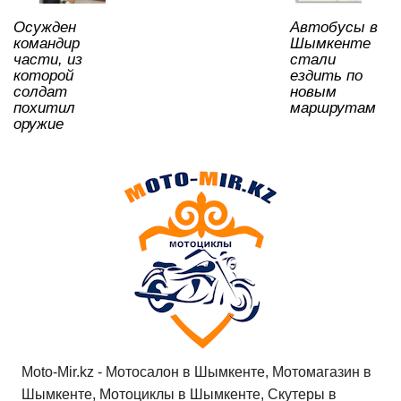
p
o
ss
ть
Осужден
Автобусы в
k
ni
командир
Шымкенте
ki
части, из
стали
которой
ездить по
солдат
новым
похитил
маршрутам
оружие
Moto-Mir.kz - Мотосалон в Шымкенте, Мотомагазин в
Шымкенте, Мотоциклы в Шымкенте, Скутеры в