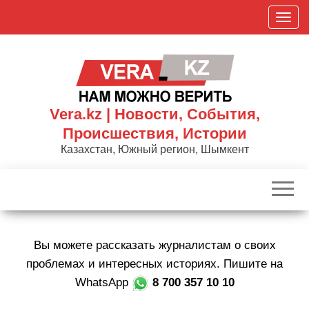
Skip
П
to
о
the
к
content
а
з
а
Vera.kz | Новости, События,
т
Происшествия, Истории
ь
Казахстан, Южный регион, Шымкент
/
С
к
р
ы
Вы можете рассказать журналистам о своих
т
ь
проблемах и интересных историях. Пишите на
н
WhatsApp
8 700 357 10 10
а