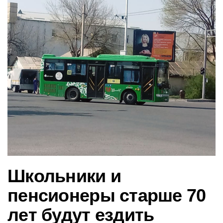
в
и
г
а
ц
и
ю
Школьники и
пенсионеры старше 70
лет будут ездить