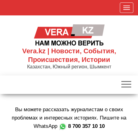
Skip
П
to
о
the
к
content
а
з
а
Vera.kz | Новости, События,
т
Происшествия, Истории
ь
Казахстан, Южный регион, Шымкент
/
С
к
р
ы
Вы можете рассказать журналистам о своих
т
ь
проблемах и интересных историях. Пишите на
н
WhatsApp
8 700 357 10 10
а