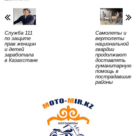
p
o
a
m
и
p
o
ss
ть
k
ni
ki
Служба 111
Самолеты и
по защите
вертолеты
прав женщин
национальной
и детей
гвардии
заработала
продолжают
в Казахстане
доставлять
гуманитарную
помощь в
пострадавшие
районы