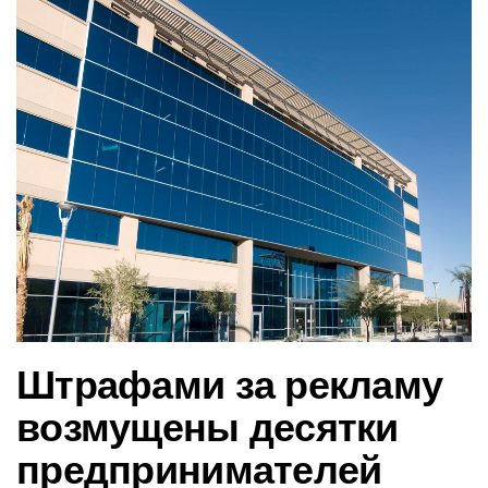
в
и
г
а
ц
и
ю
Штрафами за рекламу
возмущены десятки
предпринимателей