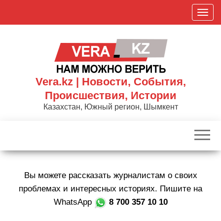
Skip
П
to
о
the
к
content
а
з
а
Vera.kz | Новости, События,
т
Происшествия, Истории
ь
Казахстан, Южный регион, Шымкент
/
С
к
р
ы
Вы можете рассказать журналистам о своих
т
ь
проблемах и интересных историях. Пишите на
н
WhatsApp
8 700 357 10 10
а