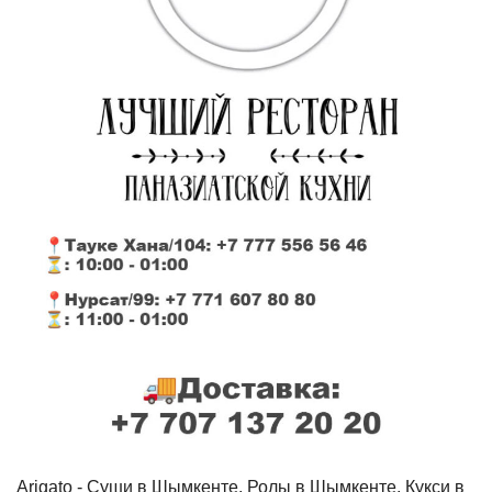
Arigato - Cуши в Шымкенте, Ролы в Шымкенте, Кукси в