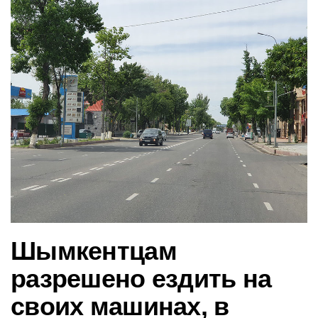
в
и
г
а
ц
и
ю
Шымкентцам
разрешено ездить на
своих машинах, в