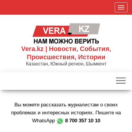
Skip
П
to
о
the
к
content
а
з
а
Vera.kz | Новости, События,
т
Происшествия, Истории
ь
Казахстан, Южный регион, Шымкент
/
С
к
р
ы
Вы можете рассказать журналистам о своих
т
ь
проблемах и интересных историях. Пишите на
н
WhatsApp
8 700 357 10 10
а