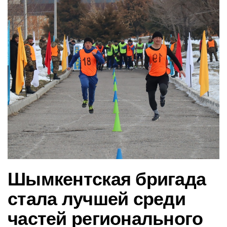
в
и
г
а
ц
и
ю
Шымкентская бригада
стала лучшей среди
частей регионального