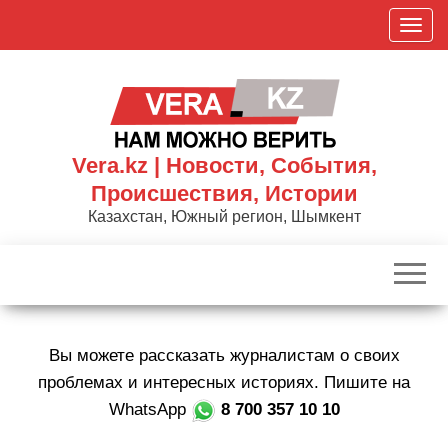
Skip
П
to
о
the
к
content
а
з
а
Vera.kz | Новости, События,
т
Происшествия, Истории
ь
Казахстан, Южный регион, Шымкент
/
С
к
р
ы
Вы можете рассказать журналистам о своих
т
ь
проблемах и интересных историях. Пишите на
н
WhatsApp
8 700 357 10 10
а