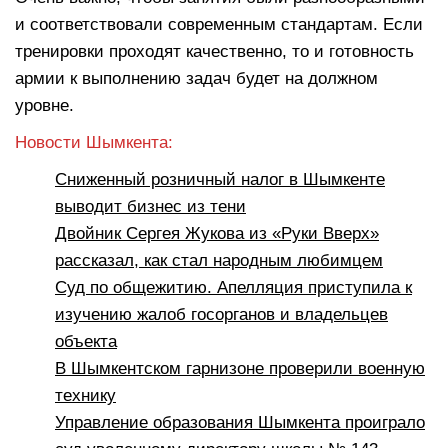
и соответствовали современным стандартам. Если
тренировки проходят качественно, то и готовность
армии к выполнению задач будет на должном
уровне.
Новости Шымкента:
Сниженный розничный налог в Шымкенте
выводит бизнес из тени
Двойник Сергея Жукова из «Руки Вверх»
рассказал, как стал народным любимцем
Суд по общежитию. Апелляция приступила к
изучению жалоб госорганов и владельцев
объекта
В Шымкентском гарнизоне проверили военную
технику
Управление образования Шымкента проиграло