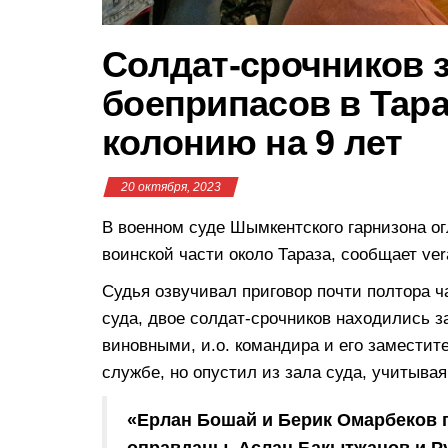
Солдат-срочников 
боеприпасов в Тара
колонию на 9 лет
20 октября, 2023
В военном суде Шымкентского гарнизона ог
воинской части около Тараза, сообщает ver
Судья озвучивал приговор почти полтора ч
суда, двое солдат-срочников находились з
виновными, и.о. командира и его замести
службе, но опустил из зала суда, учитывая
«Ерлан Бошай и Берик Омарбеков
оправданы. Аслан Бакытжанов и Р