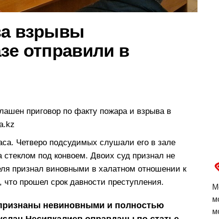
за взрывы
зе отправили в
лашен приговор по факту пожара и взрыва в
a.kz
аса. Четверо подсудимых слушали его в зале
а стеклом под конвоем. Двоих суд признал не
теля признал виновными в халатном отношении к
, что прошел срок давности преступления.
М
м
 признаны невиновными и полностью
м
услан Несипкалиев оправданы по статье