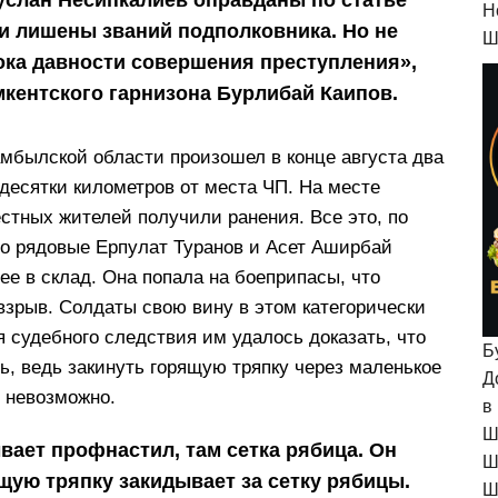
H
ни лишены званий подполковника. Но не
Ш
рока давности совершения преступления»,
кентского гарнизона Бурлибай Каипов.
амбылской области произошел в конце августа два
десятки километров от места ЧП. На месте
стных жителей получили ранения. Все это, по
то рядовые Ерпулат Туранов и Асет Аширбай
ее в склад. Она попала на боеприпасы, что
взрыв. Солдаты свою вину в этом категорически
я судебного следствия им удалось доказать, что
Б
ь, ведь закинуть горящую тряпку через маленькое
Д
о невозможно.
в
Ш
вает профнастил, там сетка рябица. Он
Ш
щую тряпку закидывает за сетку рябицы.
Ш