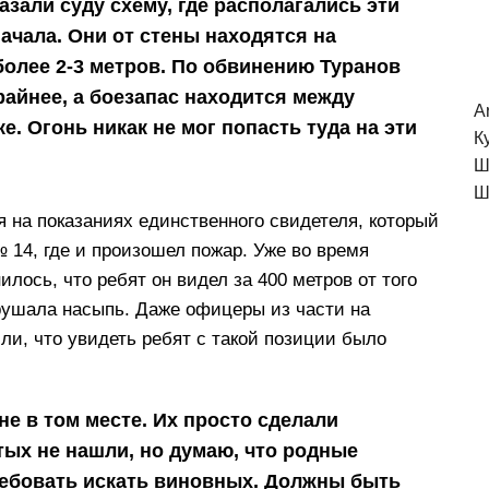
зали суду схему, где располагались эти
начала. Они от стены находятся на
 более 2-3 метров. По обвинению Туранов
райнее, а боезапас находится между
A
е. Огонь никак не мог попасть туда на эти
К
Ш
Ш
 на показаниях единственного свидетеля, который
№ 14, где и произошел пожар. Уже во время
илось, что ребят он видел за 400 метров от того
арушала насыпь. Даже офицеры из части на
или, что увидеть ребят с такой позиции было
не в том месте. Их просто сделали
тых не нашли, но думаю, что родные
ребовать искать виновных. Должны быть