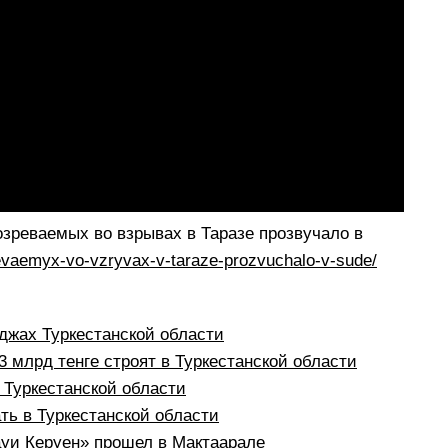
зреваемых во взрывах в Таразе прозвучало в
revaemyx-vo-vzryvax-v-taraze-prozvuchalo-v-sude/
:
жах Туркестанской области
 млрд тенге строят в Туркестанской области
в Туркестанской области
ть в Туркестанской области
уи Керуен» прошел в Мактаарале