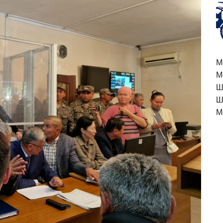
M
М
Ш
Ш
М