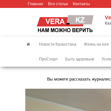
Skip
Главная
Все статьи
Контакты
to
the
Ve
content
Ка
Новости Казахстана
Жизнь на юге
ПроСпорт
Быть здоровым
Успе
Вы можете рассказать журналис