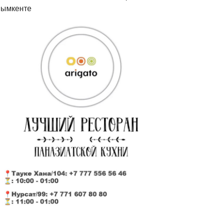
ымкенте