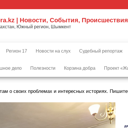
ra.kz | Новости, События, Происшествия
захстан, Южный регион, Шымкент
Регион 17
Новости на слух
Судебный репортаж
шное дело
Полезности
Корзина добра
Проект «Жи
там о своих проблемах и интересных историях. Пишит