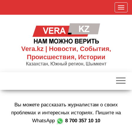
Skip
П
to
о
the
к
content
а
з
а
Vera.kz | Новости, События,
т
Происшествия, Истории
ь
Казахстан, Южный регион, Шымкент
/
С
к
р
ы
Вы можете рассказать журналистам о своих
т
ь
проблемах и интересных историях. Пишите на
н
WhatsApp
8 700 357 10 10
а