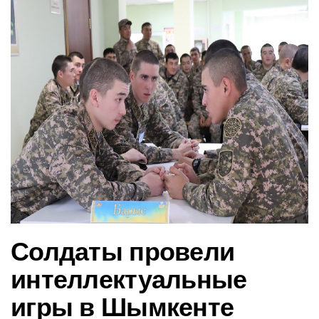
в
и
г
а
ц
и
ю
Солдаты провели
интеллектуальные
игры в Шымкенте