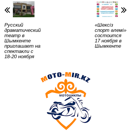
A
b
kl
a
в
p
o
a
m
и
p
o
ss
ть
Русский
«Шексіз
k
ni
драматический
спорт әлемі»
ki
театр в
состоится
Шымкенте
17 ноября в
приглашает на
Шымкенте
спектакли с
18-20 ноября