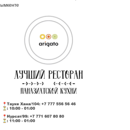
ымкенте