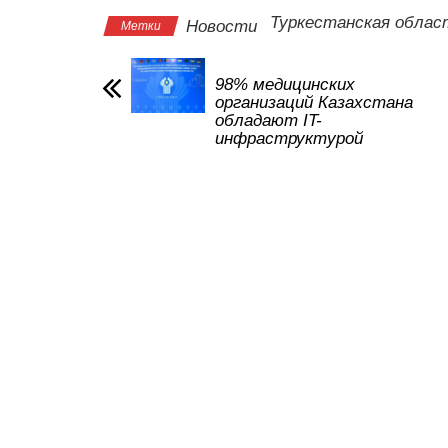
s
e
er
o
gr
u
Туркестанская облас
Новости
Метки
A
b
kl
a
p
o
a
m
98% медицинских
организаций Казахстана
p
o
ss
обладают IT-
инфраструктурой
k
ni
ki