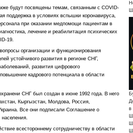
H
акже будут посвящены темам, связанным с COVID-
Ш
ная поддержка в условиях вспышки коронавируса,
ерсонала при оказании медпомощи пациентам в
иагностика, лечение и реабилитация психических
ID-19.
 вопросы организации и функционирования
лей устойчивого развития в регионе СНГ,
заболеваний, развития цифрового
 повышение кадрового потенциала в области
охранени СНГ был создан в июне 1992 года. В него
Б
Д
ахстан, Кыргызстан, Молдова, Россия,
в
Украина. Все они подписали Соглашение о
Ш
 населения.
Ш
йствие всестороннему сотрудничеству в области
Ш