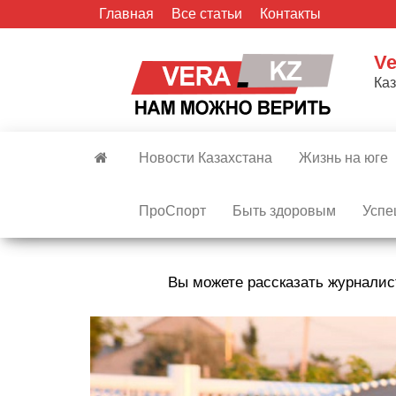
Skip
Главная
Все статьи
Контакты
to
the
Ve
content
Ка
Новости Казахстана
Жизнь на юге
ПроСпорт
Быть здоровым
Успе
Вы можете рассказать журналис