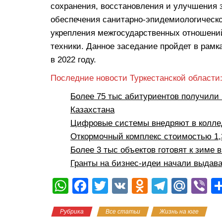
сохранения, восстановления и улучшения 
обеспечения санитарно-эпидемиологическо
укрепления межгосударственных отношени
техники. Данное заседание пройдет в рамк
в 2022 году.
Последние новости Туркестанской области
Более 75 тыс абитуриентов получили 
Казахстана
Цифровые системы внедряют в коллед
Откормочный комплекс стоимостью 1,3
Более 3 тыс объектов готовят к зиме 
Гранты на бизнес-идеи начали выдава
W
F
T
V
O
T
M
Vi
h
a
wi
K
d
el
ail
b
Рубрика
Все статьи
Жизнь на юге
at
c
tt
n
e
.R
er