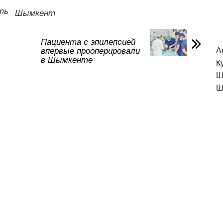
а
ть
Шымкент
в
и
Пациента с эпилепсией
впервые прооперировали
A
ть
в Шымкенте
К
Ш
Ш