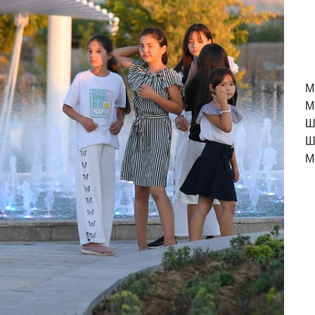
M
М
Ш
Ш
М