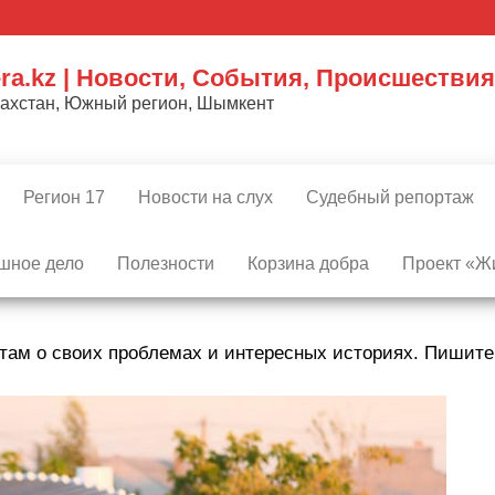
ra.kz | Новости, События, Происшествия
захстан, Южный регион, Шымкент
Регион 17
Новости на слух
Судебный репортаж
шное дело
Полезности
Корзина добра
Проект «Жи
там о своих проблемах и интересных историях. Пишит