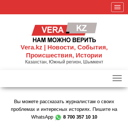
Skip
П
to
о
the
к
content
а
з
а
Vera.kz | Новости, События,
т
Происшествия, Истории
ь
Казахстан, Южный регион, Шымкент
/
С
к
р
ы
Вы можете рассказать журналистам о своих
т
ь
проблемах и интересных историях. Пишите на
н
WhatsApp
8 700 357 10 10
а