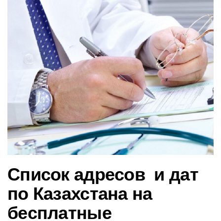
в
и
г
а
ц
и
ю
Список адресов и дат
по Казахстана на
бесплатные