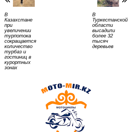
k
ni
ki
В
В
Казахстане
Туркестанской
при
области
увеличении
высадили
турпотока
более 32
сокращается
тысяч
количество
деревьев
турбаз и
гостиниц в
курортных
зонах