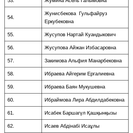
53.
Жумина Асель Галымовна
Жунисбекова Гульфайруз
54.
Еркубековна
55.
Жусупов Нартай Куандыкович
56.
Жусупова Айжан Избасаровна
57.
Закимова Альфия Манарбековна
58.
Ибраева Айгерим Ергалиевна
59.
Ибраева Баян Мукушевна
60.
Ибраймова Лира Абдилдабековна
61.
Исабек Баршагүл Қашқынқызы
62.
Исаев Абдінабі Исаұлы