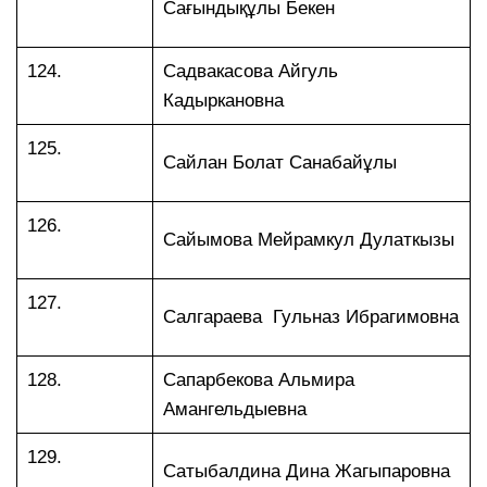
Сағындықұлы Бекен
124.
Садвакасова Айгуль
Кадыркановна
125.
Сайлан Болат Санабайұлы
126.
Сайымова Мейрамкул Дулаткызы
127.
Салгараева Гульназ Ибрагимовна
128.
Сапарбекова Альмира
Амангельдыевна
129.
Сатыбалдина Дина Жагыпаровна