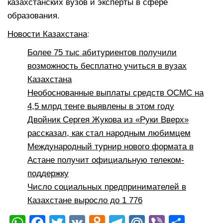
казахстанских вузов и эксперты в сфере
образования.
Новости Казахстана
:
Более 75 тыс абитуриентов получили
возможность бесплатно учиться в вузах
Казахстана
Необоснованные выплаты средств ОСМС на
4,5 млрд тенге выявлены в этом году
Двойник Сергея Жукова из «Руки Вверх»
рассказал, как стал народным любимцем
Международный турнир нового формата в
Астане получит официальную телеком-
поддержку
Число социальных предпринимателей в
Казахстане выросло до 1 776
W
F
T
V
O
T
M
Vi
О