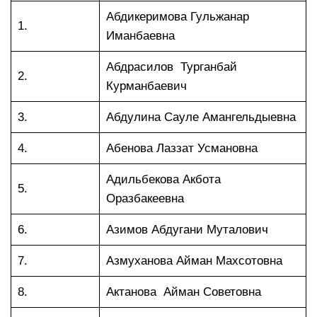
Абдикеримова Гульжанар
1.
Иманбаевна
Абдрасилов Турганбай
2.
Курманбаевич
3.
Абдулина Сауле Амангельдыевна
4.
Абенова Лаззат Усмановна
Адильбекова Акбота
5.
Оразбакеевна
6.
Азимов Абдугани Муталович
7.
Азмуханова Айман Махсотовна
8.
Актанова Айман Советовна