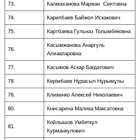
73.
Калмаханова Маржан Сеитовна
74.
Карипбаев Байжол Искакович
75.
Картбаева Гульназ Толымбековна
Касымжанова Анаргуль
76.
Алиакпаровна
77.
Касымов Аскар Багдатович
78.
Керімбаев Нұрасыл Нұрымұлы
79.
Кливенко Алексей Николаевич
80.
Книсарина Малика Максатовна
Койлышов Умбеткул
81.
Курманкулович