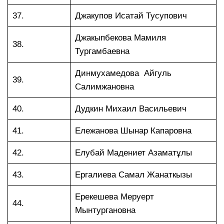
37.
Джакупов Исатай Тусупович
Джакыпбекова Мамиля
38.
Тургамбаевна
Динмухамедова Айгуль
39.
Салимжановна
40.
Дудкин Михаил Васильевич
41.
Ележанова Шынар Капаровна
42.
Елубай Мадениет Азаматұлы
43.
Ергалиева Самал Жанаткызы
Ерекешева Меруерт
44.
Мынтургановна