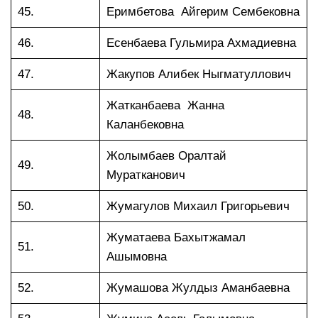
45.
Еримбетова Айгерим Сембековна
46.
Есенбаева Гульмира Ахмадиевна
47.
Жакупов Алибек Ныгматуллович
Жатканбаева Жанна
48.
Каланбековна
Жолымбаев Оралтай
49.
Муратканович
50.
Жумагулов Михаил Григорьевич
Жуматаева Бахытжамал
51.
Ашымовна
52.
Жумашова Жулдыз Аманбаевна