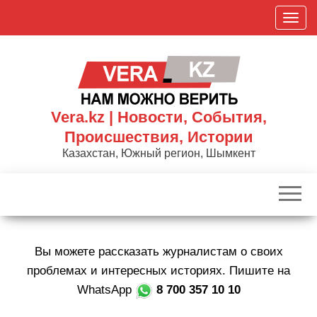
Skip
П
to
о
the
к
content
а
з
а
Vera.kz | Новости, События,
т
Происшествия, Истории
ь
Казахстан, Южный регион, Шымкент
/
С
к
р
ы
Вы можете рассказать журналистам о своих
т
ь
проблемах и интересных историях. Пишите на
н
WhatsApp
8 700 357 10 10
а