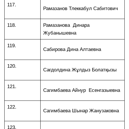
117.
Рамазанов Тлеккабул Сабитович
118.
Рамазанова Динара
Жубанышевна
119.
Сабирова Дина Алтаевна
120.
Сағдолдина Жұлдыз Болатқызы
121.
Сагимбаева Айнур Есенгазыевна
122.
Сагимбаева Шынар Жанузаковна
123.