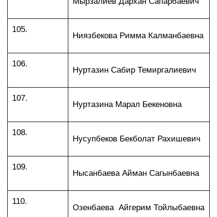
Мырзалиев Дархан Сапарбаевич
105.
Ниязбекова Римма Калманбаевна
106.
Нуртазин Сабир Темиргалиевич
107.
Нуртазина Марал Бекеновна
108.
Нусупбеков Бекболат Рахишевич
109.
Нысанбаева Айман Сагынбаевна
110.
Озенбаева Айгерим Тойлыбаевна