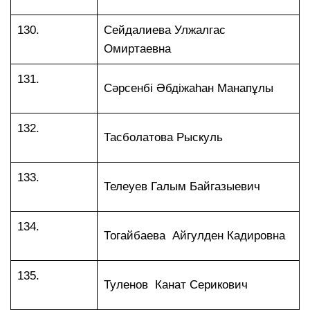
130.
Сейдалиева Улжалгас
Омиртаевна
131.
Сәрсенбі Әбдіжаһан Манапұлы
132.
Тасболатова Рыскуль
133.
Телеуев Галым Байгазыевич
134.
Тогайбаева Айгулден Кадировна
135.
Туленов Канат Серикович