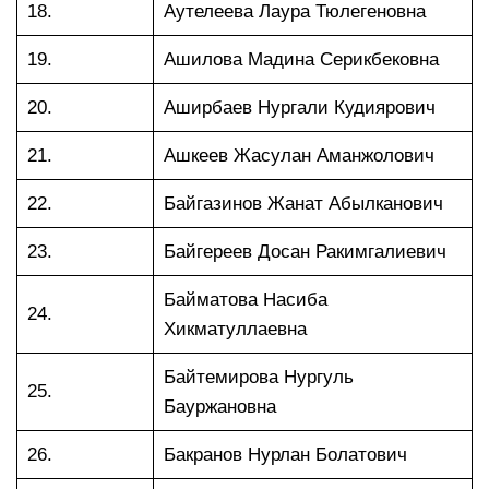
18.
Аутелеева Лаура Тюлегеновна
19.
Ашилова Мадина Серикбековна
20.
Аширбаев Нургали Кудиярович
21.
Ашкеев Жасулан Аманжолович
22.
Байгазинов Жанат Абылканович
23.
Байгереев Досан Ракимгалиевич
Байматова Насиба
24.
Хикматуллаевна
Байтемирова Нургуль
25.
Бауржановна
26.
Бакранов Нурлан Болатович