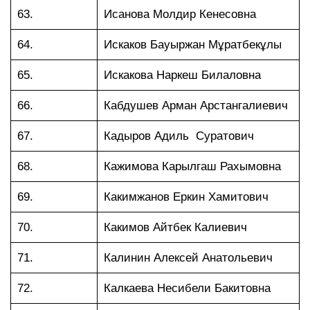
63.
Исанова Молдир Кенесовна
64.
Искаков Бауыржан Мұратбекұлы
65.
Искакова Наркеш Билаловна
66.
Кабдушев Арман Арстангалиевич
67.
Кадыров Адиль Суратович
68.
Кажимова Карылгаш Рахымовна
69.
Какимжанов Еркин Хамитович
70.
Какимов Айтбек Калиевич
71.
Калинин Алексей Анатольевич
72.
Калкаева Несибели Бакитовна