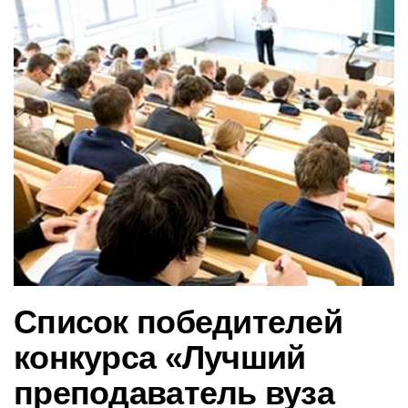
в
и
г
а
ц
и
ю
Список победителей
конкурса «Лучший
преподаватель вуза