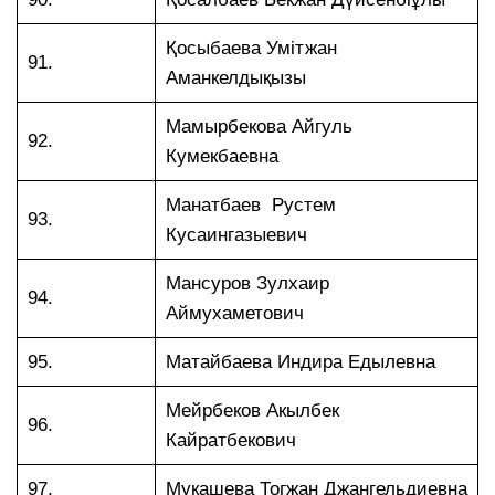
Қосыбаева Умітжан
91.
Аманкелдықызы
Мамырбекова Айгуль
92.
Кумекбаевна
Манатбаев Рустем
93.
Кусаингазыевич
Мансуров Зулхаир
94.
Аймухаметович
95.
Матайбаева Индира Едылевна
Мейрбеков Акылбек
96.
Кайратбекович
97.
Мукашева Тогжан Джангельдиевна