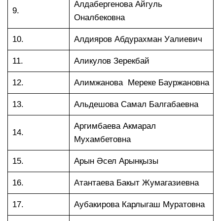
Алдабергенова Айгуль
9.
Оналбековна
10.
Алдияров Абдурахман Уалиевич
11.
Аликулов Зерекбай
12.
Алимжанова Мереке Бауржановна
13.
Альдешова Самал Балгабаевна
Аргимбаева Акмарал
14.
Мухамбетовна
15.
Арын Әсел Арынқызы
16.
Атантаева Бакыт Жумагазиевна
17.
Аубакирова Карлыгаш Муратовна