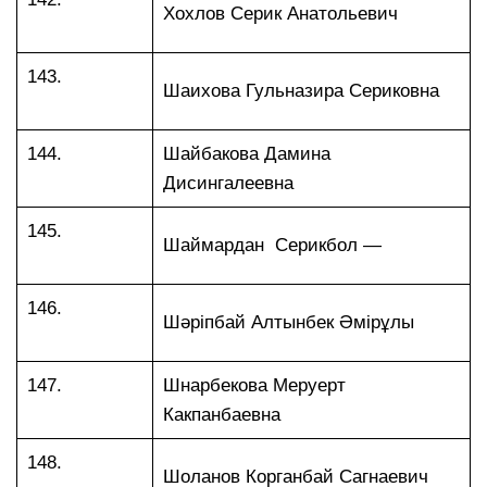
Хохлов Серик Анатольевич
143.
Шаихова Гульназира Сериковна
144.
Шайбакова Дамина
Дисингалеевна
145.
Шаймардан Серикбол —
146.
Шәріпбай Алтынбек Әмірұлы
147.
Шнарбекова Меруерт
Какпанбаевна
148.
Шоланов Корганбай Сагнаевич