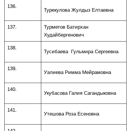
136.
Турекулова Жулдыз Елтаевна
137.
Турметов Батирхан
Худайбергенович
138.
Тусибаева Гульмира Сергеевна
139.
Уалиева Римма Мейрамовна
140.
Укубасова Галия Сагандыковна
141.
Утешова Роза Есеновна
142.