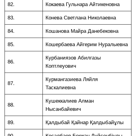
82.
Кокаева Гульнара Айтикеновна
83.
Конева Светлана Николаевна
84.
Кошанова Майра Данебековна
85.
Кошербаева Айгерим Нуралыевна
Курбаниязов Абилгазы
86.
Коптлеуович
Курмангазиева Ляйля
87.
Таскалиевна
Кушеккалиев Алман
88.
Нысанбайевич
89.
Қалдыбай Қайнар Қалдыбайұлы
90.
Қосалбаев Бекжан Дүйсенбіұлы