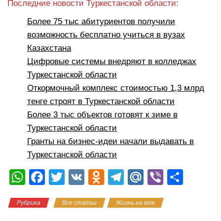
Последние новости Туркестанской области:
Более 75 тыс абитуриентов получили
возможность бесплатно учиться в вузах
Казахстана
Цифровые системы внедряют в колледжах
Туркестанской области
Откормочный комплекс стоимостью 1,3 млрд
тенге строят в Туркестанской области
Более 3 тыс объектов готовят к зиме в
Туркестанской области
Гранты на бизнес-идеи начали выдавать в
Туркестанской области
W
F
T
V
O
T
M
Vi
О
h
a
wi
K
d
el
ail
b
тп
Рубрика
Все статьи
Жизнь на юге
at
c
tt
n
e
.R
er
р