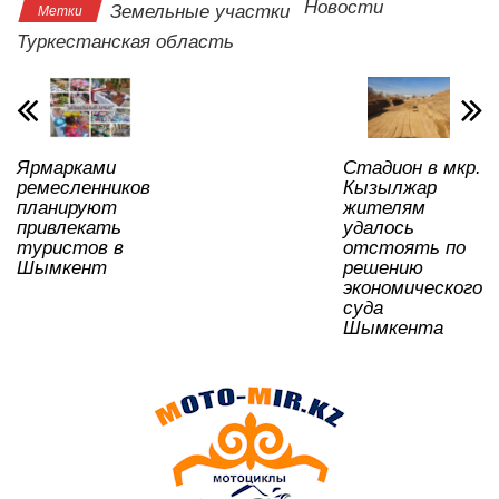
s
e
er
o
gr
u
а
Новости
Земельные участки
Метки
A
b
kl
a
в
Туркестанская область
p
o
a
m
и
p
o
ss
ть
k
ni
Ярмарками
Стадион в мкр.
ki
ремесленников
Кызылжар
планируют
жителям
привлекать
удалось
туристов в
отстоять по
Шымкент
решению
экономического
суда
Шымкента