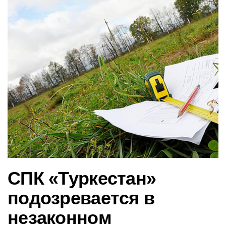
в
и
г
а
ц
и
ю
СПК «Туркестан»
подозревается в
незаконном