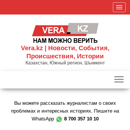
Skip
П
to
о
the
к
content
а
з
а
Vera.kz | Новости, События,
т
Происшествия, Истории
ь
Казахстан, Южный регион, Шымкент
/
С
к
р
ы
Вы можете рассказать журналистам о своих
т
ь
проблемах и интересных историях. Пишите на
н
WhatsApp
8 700 357 10 10
а