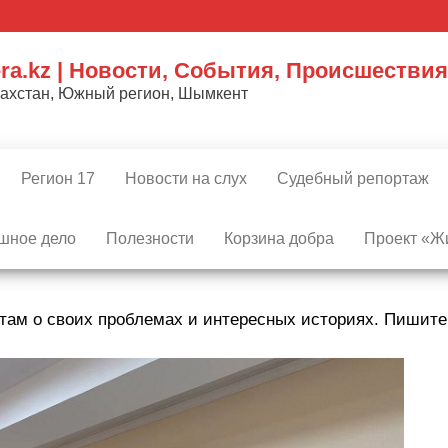
ra.kz | Новости, События, Происшествия
захстан, Южный регион, Шымкент
Регион 17
Новости на слух
Судебный репортаж
шное дело
Полезности
Корзина добра
Проект «Жи
там о своих проблемах и интересных историях. Пишит