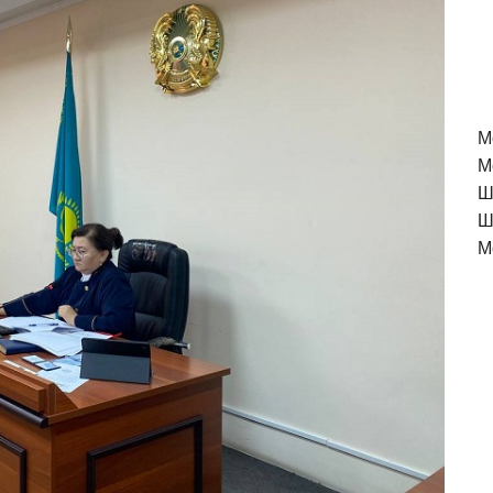
M
М
Ш
Ш
М