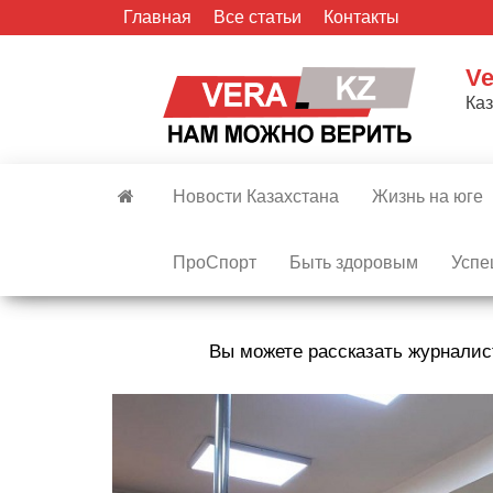
Skip
Главная
Все статьи
Контакты
to
the
Ve
content
Ка
Новости Казахстана
Жизнь на юге
ПроСпорт
Быть здоровым
Успе
Вы можете рассказать журналис