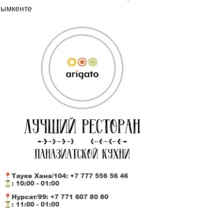
ымкенте