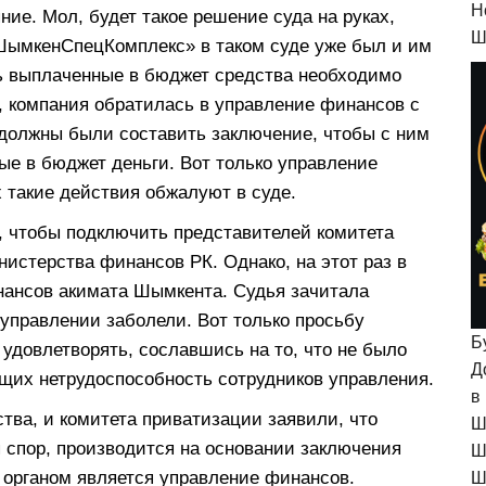
H
ние. Мол, будет такое решение суда на руках,
Ш
«ШымкенСпецКомплекс» в таком суде уже был и им
ь выплаченные в бюджет средства необходимо
, компания обратилась в управление финансов с
должны были составить заключение, чтобы с ним
ые в бюджет деньги. Вот только управление
х такие действия обжалуют в суде.
 чтобы подключить представителей комитета
нистерства финансов РК. Однако, на этот раз в
нансов акимата Шымкента. Судья зачитала
 управлении заболели. Вот только просьбу
Б
 удовлетворять, сославшись на то, что не было
Д
щих нетрудоспособность сотрудников управления.
в
ства, и комитета приватизации заявили, что
Ш
я спор, производится на основании заключения
Ш
 органом является управление финансов.
Ш