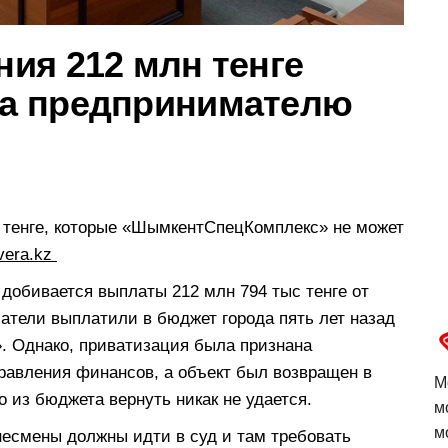
ия 212 млн тенге
а предпринимателю
н тенге, которые «ШымкентСпецКомплекс» не может
vera.kz
обивается выплаты 212 млн 794 тыс тенге от
тели выплатили в бюджет города пять лет назад
. Однако, приватизация была признана
правления финансов, а объект был возвращен в
М
о из бюджета вернуть никак не удается.
м
м
несмены должны идти в суд и там требовать