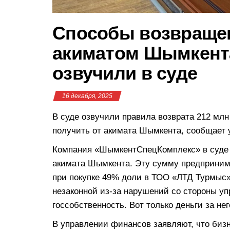
Способы возвращен
акиматом Шымкент
озвучили в суде
16 декабря, 2025
В суде озвучили правила возврата 212 мл
получить от акимата Шымкента, сообщает
Компания «ШымкентСпецКомплекс» в суде д
акимата Шымкента. Эту сумму предпринима
при покупке 49% доли в ТОО «ЛТД Турмыс»
незаконной из-за нарушений со стороны у
госсобственность. Вот только деньги за нег
В управлении финансов заявляют, что биз