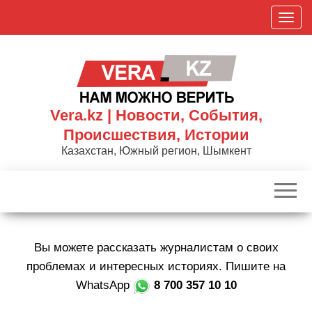
Skip
П
to
о
the
к
content
а
з
а
Vera.kz | Новости, События,
т
Происшествия, Истории
ь
Казахстан, Южный регион, Шымкент
/
С
к
р
ы
Вы можете рассказать журналистам о своих
т
ь
проблемах и интересных историях. Пишите на
н
WhatsApp
8 700 357 10 10
а