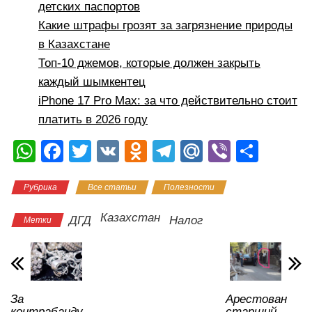
детских паспортов
Какие штрафы грозят за загрязнение природы
в Казахстане
Топ-10 джемов, которые должен закрыть
каждый шымкентец
iPhone 17 Pro Max: за что действительно стоит
платить в 2026 году
W
F
T
V
O
T
M
Vi
О
h
a
wi
K
d
el
ail
b
тп
Рубрика
Все статьи
Полезности
at
c
tt
n
e
.R
er
р
s
e
er
o
gr
u
а
Казахстан
ДГД
Налог
Метки
A
b
kl
a
в
p
o
a
m
и
p
o
ss
ть
За
Арестован
k
ni
контрабанду
старший