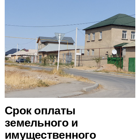
в
и
г
а
ц
и
ю
Срок оплаты
земельного и
имущественного