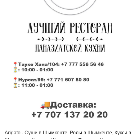
Arigato - Cуши в Шымкенте, Ролы в Шымкенте, Кукси в