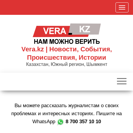
Skip
П
to
о
the
к
content
а
з
а
Vera.kz | Новости, События,
т
Происшествия, Истории
ь
Казахстан, Южный регион, Шымкент
/
С
к
р
ы
Вы можете рассказать журналистам о своих
т
ь
проблемах и интересных историях. Пишите на
н
WhatsApp
8 700 357 10 10
а