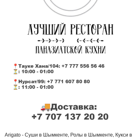
Arigato - Cуши в Шымкенте, Ролы в Шымкенте, Кукси в