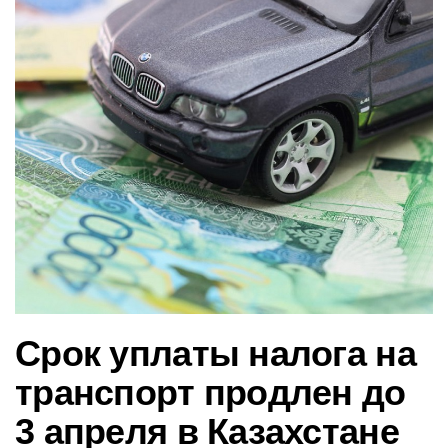
в
и
г
а
ц
и
ю
Срок уплаты налога на
транспорт продлен до
3 апреля в Казахстане