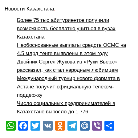
Новости Казахстана
:
Более 75 тыс абитуриентов получили
возможность бесплатно учиться в вузах
Казахстана
Необоснованные выплаты средств ОСМС на
4,5 млрд тенге выявлены в этом году
Двойник Сергея Жукова из «Руки Вверх»
рассказал, как стал народным любимцем
Международный турнир нового формата в
Астане получит официальную телеком-
поддержку
Число социальных предпринимателей в
Казахстане выросло до 1 776
W
F
T
V
O
T
M
Vi
О
h
a
wi
K
d
el
ail
b
тп