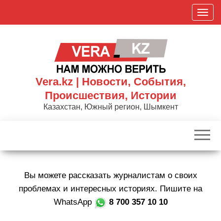
Skip
П
to
о
the
к
content
а
з
а
Vera.kz | Новости, События,
т
Происшествия, Истории
ь
Казахстан, Южный регион, Шымкент
/
С
к
р
ы
Вы можете рассказать журналистам о своих
т
ь
проблемах и интересных историях. Пишите на
н
WhatsApp
8 700 357 10 10
а