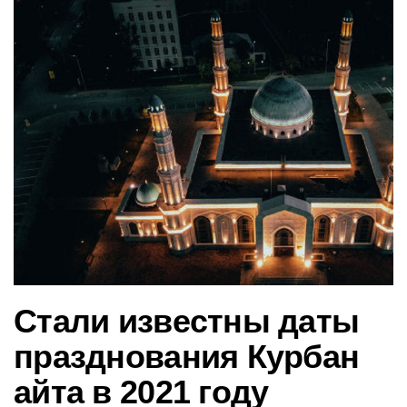
в
и
г
а
ц
и
ю
Стали известны даты
празднования Курбан
айта в 2021 году