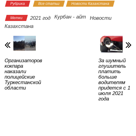
Рубрика
Все статьи
Новости Казахстана
at
c
tt
n
e
.R
er
р
s
e
er
o
gr
u
а
Курбан - айт
2021 год
Новости
Метки
A
b
kl
a
в
Казахстана
p
o
a
m
и
p
o
ss
ть
k
ni
Организаторов
За шумный
ki
кокпара
глушитель
наказали
платить
полицейские
больше
Туркестанской
водителям
области
придется с 1
июля 2021
года