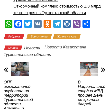
Откормочный комплекс стоимостью 1,3 млрд
тенге строят в Туркестанской области
W
F
T
V
O
T
M
Vi
О
h
a
wi
K
d
el
ail
b
тп
Рубрика
Все статьи
Жизнь на юге
at
c
tt
n
e
.R
er
р
s
e
er
o
gr
u
а
Новости Казахстана
Новости
Метки
A
b
kl
a
в
Туркестанская область
p
o
a
m
и
p
o
ss
ть
k
ni
ОПГ
В
ki
вымогателей
Национальной
орудовала на
гвардии МВД
территории
прошел День
Туркестанской
открытых
области,
дверей
Алматы и