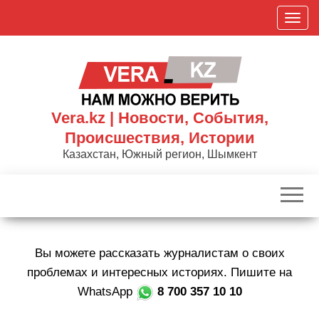
Skip
П
to
о
the
к
content
а
з
а
Vera.kz | Новости, События,
т
Происшествия, Истории
ь
Казахстан, Южный регион, Шымкент
/
С
к
р
ы
Вы можете рассказать журналистам о своих
т
ь
проблемах и интересных историях. Пишите на
н
WhatsApp
8 700 357 10 10
а