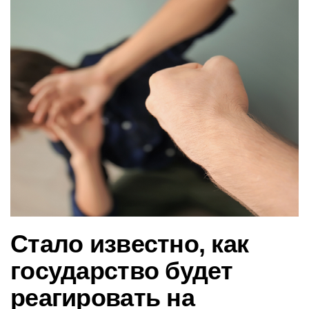
в
и
г
а
ц
и
ю
Стало известно, как
государство будет
реагировать на