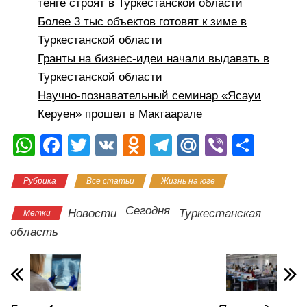
тенге строят в Туркестанской области
Более 3 тыс объектов готовят к зиме в
Туркестанской области
Гранты на бизнес-идеи начали выдавать в
Туркестанской области
Научно-познавательный семинар «Ясауи
Керуен» прошел в Мактаарале
W
F
T
V
O
T
M
Vi
О
h
a
wi
K
d
el
ail
b
тп
Рубрика
Все статьи
Жизнь на юге
at
c
tt
n
e
.R
er
р
s
e
er
o
gr
u
а
Сегодня
Новости
Туркестанская
Метки
A
b
kl
a
в
область
p
o
a
m
и
p
o
ss
ть
k
ni