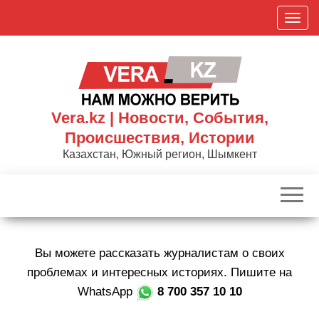
Skip
П
to
о
the
к
content
а
з
а
Vera.kz | Новости, События,
т
Происшествия, Истории
ь
Казахстан, Южный регион, Шымкент
/
С
к
р
ы
Вы можете рассказать журналистам о своих
т
ь
проблемах и интересных историях. Пишите на
н
WhatsApp
8 700 357 10 10
а