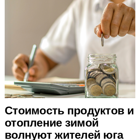
в
и
г
а
ц
и
ю
Стоимость продуктов и
отопление зимой
волнуют жителей юга