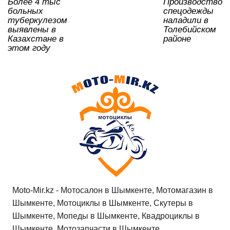
Более 4 тыс
Производство
ki
больных
спецодежды
туберкулезом
наладили в
выявлены в
Толебийском
Казахстане в
районе
этом году
Moto-Mir.kz - Мотосалон в Шымкенте, Мотомагазин в
Шымкенте, Мотоциклы в Шымкенте, Скутеры в
Шымкенте, Мопеды в Шымкенте, Квадроциклы в
Шымкенте, Мотозапчасти в Шымкенте