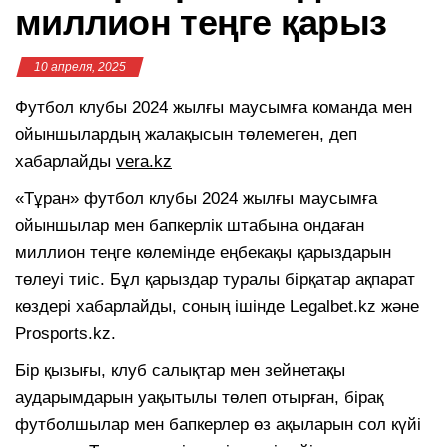
миллион теңге қарыз
10 апреля, 2025
Футбол клубы 2024 жылғы маусымға команда мен
ойыншылардың жалақысын төлемеген, деп
хабарлайды
vera.kz
«Тұран» футбол клубы 2024 жылғы маусымға
ойыншылар мен бапкерлік штабына ондаған
миллион теңге көлемінде еңбекақы қарыздарын
төлеуі тиіс. Бұл қарыздар туралы бірқатар ақпарат
көздері хабарлайды, соның ішінде Legalbet.kz және
Prosports.kz.
Бір қызығы, клуб салықтар мен зейнетақы
аударымдарын уақытылы төлеп отырған, бірақ
футболшылар мен бапкерлер өз ақыларын сол күйі