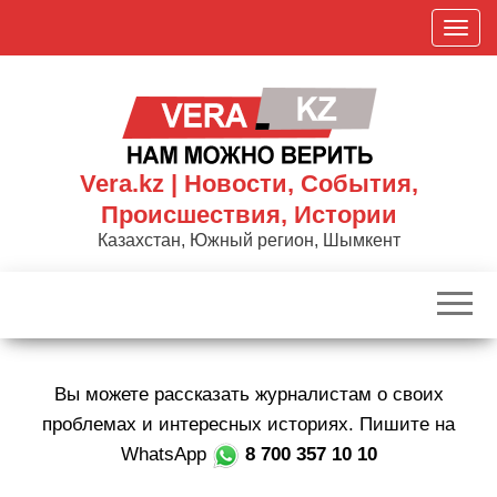
Skip
П
to
о
the
к
content
а
з
а
Vera.kz | Новости, События,
т
Происшествия, Истории
ь
Казахстан, Южный регион, Шымкент
/
С
к
р
ы
Вы можете рассказать журналистам о своих
т
ь
проблемах и интересных историях. Пишите на
н
WhatsApp
8 700 357 10 10
а