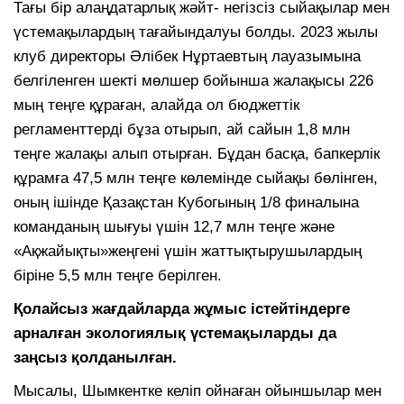
Тағы бір алаңдатарлық жәйт- негізсіз сыйақылар мен
үстемақылардың тағайындалуы болды. 2023 жылы
клуб директоры Әлібек Нұртаевтың лауазымына
белгіленген шекті мөлшер бойынша жалақысы 226
мың теңге құраған, алайда ол бюджеттік
регламенттерді бұза отырып, ай сайын 1,8 млн
теңге жалақы алып отырған. Бұдан басқа, бапкерлік
құрамға 47,5 млн теңге көлемінде сыйақы бөлінген,
оның ішінде Қазақстан Кубогының 1/8 финалына
команданың шығуы үшін 12,7 млн теңге және
«Ақжайықты»жеңгені үшін жаттықтырушылардың
біріне 5,5 млн теңге берілген.
Қолайсыз жағдайларда жұмыс істейтіндерге
арналған экологиялық үстемақыларды да
заңсыз қолданылған.
Мысалы, Шымкентке келіп ойнаған ойыншылар мен