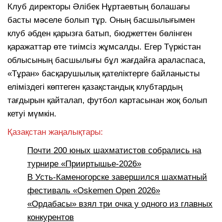
Клуб директоры Әлібек Нұртаевтың болашағы
басты мәселе болып тұр. Оның басшылығымен
клуб әбден қарызға батып, бюджеттен бөлінген
қаражаттар өте тиімсіз жұмсалды. Егер Түркістан
облысының басшылығы бұл жағдайға араласпаса,
«Тұран» басқарушылық қателіктерге байланысты
еліміздегі көптеген қазақстандық клубтардың
тағдырын қайталап, футбол картасынан жоқ болып
кетуі мүмкін.
Қазақстан жаңалықтары:
Почти 200 юных шахматистов собрались на
турнире «Прииртышье-2026»
В Усть-Каменогорске завершился шахматный
фестиваль «Oskemen Open 2026»
«Ордабасы» взял три очка у одного из главных
конкурентов