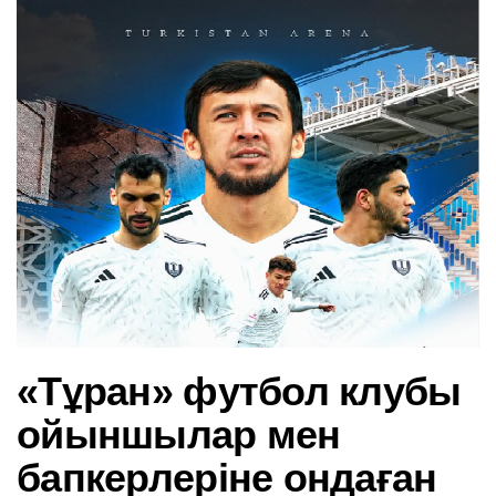
в
и
г
а
ц
и
ю
«Тұран» футбол клубы
ойыншылар мен
бапкерлеріне ондаған