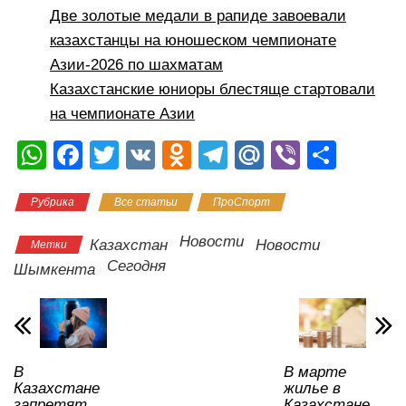
Две золотые медали в рапиде завоевали
казахстанцы на юношеском чемпионате
Азии-2026 по шахматам
Казахстанские юниоры блестяще стартовали
на чемпионате Азии
W
F
T
V
O
T
M
Vi
О
h
a
wi
K
d
el
ail
b
тп
Рубрика
Все статьи
ПроСпорт
at
c
tt
n
e
.R
er
р
s
e
er
o
gr
u
а
Новости
Казахстан
Новости
Метки
A
b
kl
a
в
Сегодня
Шымкента
p
o
a
m
и
p
o
ss
ть
k
ni
В
В марте
ki
Казахстане
жилье в
запретят
Казахстане