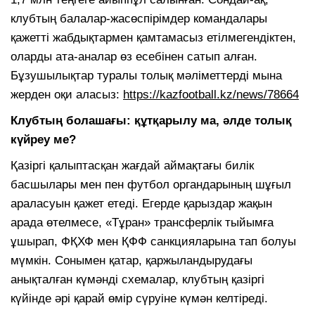
клубтың балалар-жасөспірімдер командалары
қажетті жабдықтармен қамтамасыз етілмегендіктен,
оларды ата-аналар өз есебінен сатып алған.
Бұзушылықтар туралы толық мәліметтерді мына
жерден оқи аласыз:
https://kazfootball.kz/news/78664
Клубтың болашағы: құтқарылу ма, әлде толық
күйреу ме?
Қазіргі қалыптасқан жағдай аймақтағы билік
басшылары мен пен футбол органдарының шұғыл
араласуын қажет етеді. Егерде қарыздар жақын
арада өтелмесе, «Тұран» трансферлік тыйымға
ұшырап, ФҚХФ мен ҚФФ санкцияларына тап болуы
мүмкін. Сонымен қатар, қаржыландырудағы
анықталған күмәнді схемалар, клубтың қазіргі
күйінде әрі қарай өмір сүруіне күмән келтіреді.