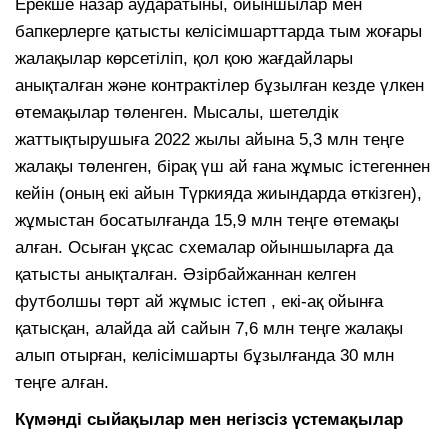
Ерекше назар аударатыны, ойыншылар мен
бапкерлерге қатысты келісімшарттарда тым жоғары
жалақылар көрсетіліп, қол қою жағдайлары
анықталған және контрактілер бұзылған кезде үлкен
өтемақылар төленген. Мысалы, шетелдік
жаттықтырушыға 2022 жылы айына 5,3 млн теңге
жалақы төленген, бірақ үш ай ғана жұмыс істегеннен
кейін (оның екі айын Түркияда жиындарда өткізген),
жұмыстан босатылғанда 15,9 млн теңге өтемақы
алған. Осыған ұқсас схемалар ойыншыларға да
қатысты анықталған. Әзірбайжаннан келген
футболшы төрт ай жұмыс істеп , екі-ақ ойынға
қатысқан, алайда ай сайын 7,6 млн теңге жалақы
алып отырған, келісімшарты бұзылғанда 30 млн
теңге алған.
Күмәнді сыйақылар мен негізсіз үстемақылар