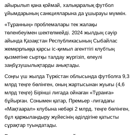
айырылып қана қоймай, халықаралық футбол
ұйымдарының санкцияларына да ұшырауы мүмкін.
«Тұранның» проблемалары тек жалақы
төленбеуімен шектелмейді. 2024 жылдың сәуір
айында Қазақстан Республикасының Сыбайлас
жемқорлыққа қарсы іс-қимыл агенттігі клубтың
қызметіне сыртқы талдау жүргізіп, елеулі
заңбұзушылықтарды анықтады.
Соңғы үш жылда Түркістан облысында футболға 9,3
млрд теңге бөлінген, оның жартысынан жуығы (4,6
млрд теңге) Бірінші лигада ойнаған «Тұранға»
бұйырған. Сонымен қатар, Премьер -лигадағы
«Мақтаарал» клубына небәрі 2 млрд. теңге бөлінген,
бұл қаржыландыру жүйесінің әділдігіне қатысты
сұрақтар туындатады.