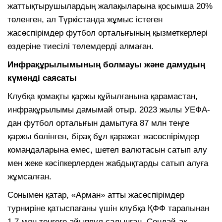
жаттықтырушылардың жалақыларына қосымша 20%
төленген, ал Түркістанда жұмыс істеген
жасөспірімдер футбол орталығының қызметкерлері
өздеріне тиесілі төлемдерді алмаған.
Инфрақұрылымының болмауы және дамудың
күмәнді саясаты
Клубқа қомақты қаржы құйылғанына қарамастан,
инфрақұрылымы дамымай отыр. 2023 жылы УЕФА-
дан футбол орталығын дамытуға 87 млн теңге
қаржы бөлінген, бірақ бұл қаражат жасөспірімдер
командаларына емес, шетел валютасын сатып алу
мен жеке кәсіпкерлерден жабдықтарды сатып алуға
жұмсалған.
Сонымен қатар, «Арман» атты жасөспірімдер
турниріне қатыспағаны үшін клубқа ҚФФ тарапынан
1,7 млн теңгеге айыппұл салынған. Сондай-ақ,