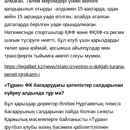
алмаған. Төлем мерзімдері үнемі кейінге
қалдырылып отырды -алдымен 15 қаңтарда, одан
кейін 15 ақпанда уәде етілген, алайда аталған
даталарда берілген үәде орындалмаған.
Нәтижесінде спортшылар ҚФФ және ФҚХФ-ға ресми
шағым түсіруге ниетті, бұл клуб үшін қарыздарды
төлеп қана қоймай, қосымша айыппұлдар мен
трансферлік тыйымға әкеліп соғуы мүмкін.
https://legalbet.kz/news/stalo-izvestno-o-dolgah-turana-
pered-igrokami-i
«Тұран» ФК басқарудағы қателіктер салдарынан
күйреу алдында тұр ма?
Бұл қарыздар директор Әлібек Нұртаевтың тиімсіз
басқаруының салдарынан пайда болған сияқты.
Қаржылық мәселелерге байланысты «Тұран»
футбол клубы өзінің бәсекеге қабілеттілігінен