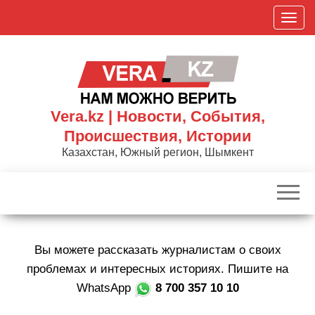
Skip
П
to
о
the
к
content
а
з
а
Vera.kz | Новости, События,
т
Происшествия, Истории
ь
Казахстан, Южный регион, Шымкент
/
С
к
р
ы
Вы можете рассказать журналистам о своих
т
ь
проблемах и интересных историях. Пишите на
н
WhatsApp
8 700 357 10 10
а