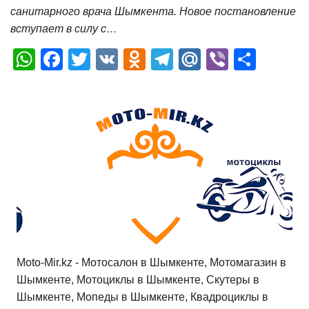
санитарного врача Шымкента. Новое постановление
вступает в силу с…
W
F
T
V
O
T
M
Vi
О
h
a
wi
K
d
el
ail
b
т
at
c
tt
n
e
.R
er
п
s
e
er
o
gr
u
р
A
b
kl
a
а
p
o
a
m
в
p
o
ss
и
k
ni
т
ki
ь
Moto-Mir.kz - Мотосалон в Шымкенте, Мотомагазин в
Шымкенте, Мотоциклы в Шымкенте, Скутеры в
Шымкенте, Мопеды в Шымкенте, Квадроциклы в