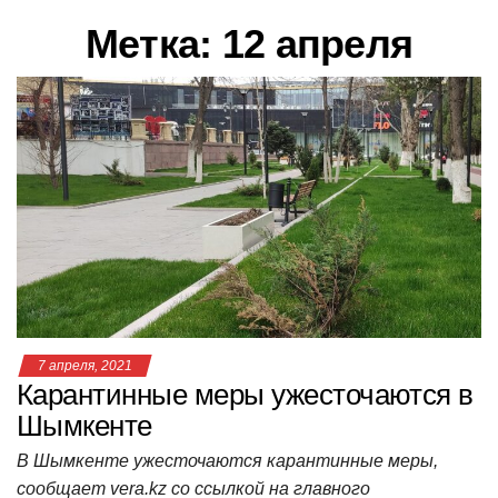
в
Метка:
12 апреля
и
г
а
ц
и
ю
7 апреля, 2021
Карантинные меры ужесточаются в
Шымкенте
В Шымкенте ужесточаются карантинные меры,
сообщает vera.kz со ссылкой на главного