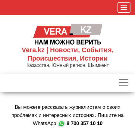
Skip
П
to
о
the
к
content
а
з
а
Vera.kz | Новости, События,
т
Происшествия, Истории
ь
Казахстан, Южный регион, Шымкент
/
С
к
р
ы
Вы можете рассказать журналистам о своих
т
ь
проблемах и интересных историях. Пишите на
н
WhatsApp
8 700 357 10 10
а