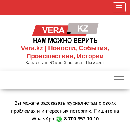
Skip
П
to
о
the
к
content
а
з
а
Vera.kz | Новости, События,
т
Происшествия, Истории
ь
Казахстан, Южный регион, Шымкент
/
С
к
р
ы
Вы можете рассказать журналистам о своих
т
ь
проблемах и интересных историях. Пишите на
н
WhatsApp
8 700 357 10 10
а