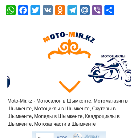
W
F
T
V
O
T
M
Vi
О
h
a
wi
K
d
el
ail
b
т
at
c
tt
n
e
.R
er
п
s
e
er
o
gr
u
р
A
b
kl
a
а
p
o
a
m
в
p
o
ss
и
k
ni
т
ki
ь
Moto-Mir.kz - Мотосалон в Шымкенте, Мотомагазин в
Шымкенте, Мотоциклы в Шымкенте, Скутеры в
Шымкенте, Мопеды в Шымкенте, Квадроциклы в
Шымкенте, Мотозапчасти в Шымкенте