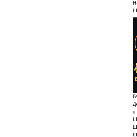
H
Ш
Б
Д
в
Ш
Ш
Ш