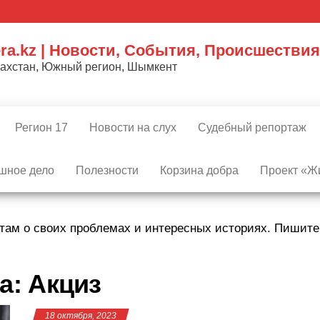
ra.kz | Новости, События, Происшествия
захстан, Южный регион, Шымкент
Регион 17
Новости на слух
Судебный репортаж
шное дело
Полезности
Корзина добра
Проект «Жи
там о своих проблемах и интересных историях. Пишит
а:
Акциз
18 октября, 2023