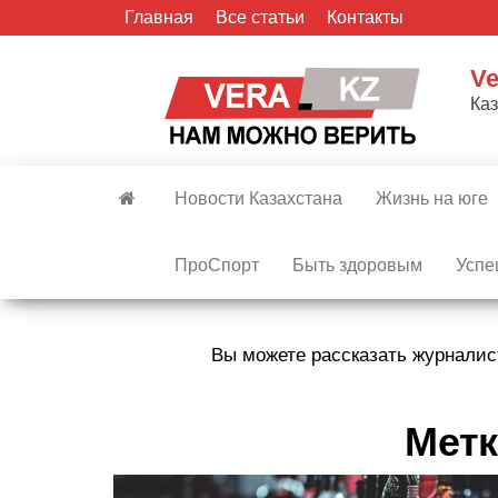
Skip
Главная
Все статьи
Контакты
to
the
Ve
content
Ка
Новости Казахстана
Жизнь на юге
ПроСпорт
Быть здоровым
Успе
Вы можете рассказать журналис
Метк