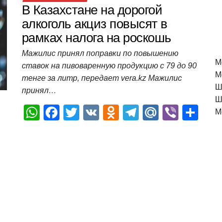
В Казахстане на дорогой
алкоголь акциз повысят в
рамках налога на роскошь
Мажилис принял поправки по повышению
M
ставок на пивоваренную продукцию с 79 до 90
М
тенге за литр, передает vera.kz Мажилис
Ш
принял…
Ш
W
F
T
V
O
T
M
Vi
О
М
h
a
wi
K
d
el
ail
b
т
at
c
tt
n
e
.R
er
п
s
e
er
o
gr
u
р
A
b
kl
a
а
p
o
a
m
в
p
o
ss
и