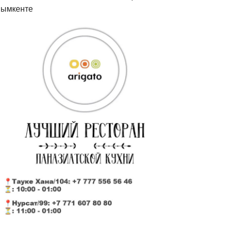
ымкенте