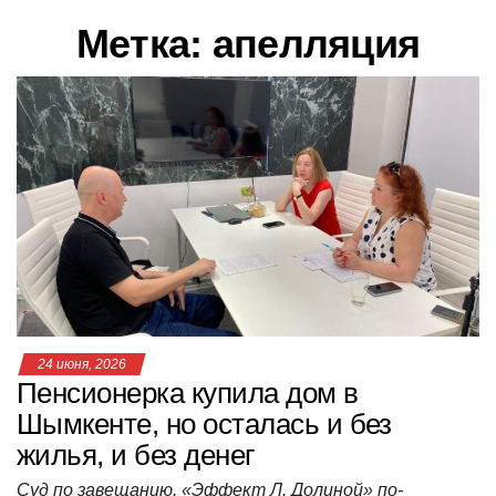
в
Метка:
апелляция
и
г
а
ц
и
ю
24 июня, 2026
Пенсионерка купила дом в
Шымкенте, но осталась и без
жилья, и без денег
Суд по завещанию. «Эффект Л. Долиной» по-