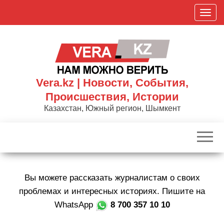
Skip
П
to
о
the
к
content
а
з
а
Vera.kz | Новости, События,
т
Происшествия, Истории
ь
Казахстан, Южный регион, Шымкент
/
С
к
р
ы
Вы можете рассказать журналистам о своих
т
ь
проблемах и интересных историях. Пишите на
н
WhatsApp
8 700 357 10 10
а