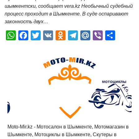
шымкентски, сообщает vera.kz Необычный судебный
процесс проходит в Шымкенте. В суде оспаривают
законность двух…
W
F
T
V
O
T
M
Vi
О
h
a
wi
K
d
el
ail
b
т
at
c
tt
n
e
.R
er
п
s
e
er
o
gr
u
р
A
b
kl
a
а
p
o
a
m
в
p
o
ss
и
k
ni
т
ki
ь
Moto-Mir.kz - Мотосалон в Шымкенте, Мотомагазин в
Шымкенте, Мотоциклы в Шымкенте, Скутеры в