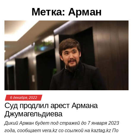
в
Метка:
Арман
и
г
а
ц
и
ю
6 декабря, 2022
Суд продлил арест Армана
Джумагельдиева
Дикий Арман будет под стражей до 7 января 2023
года, сообщает vera.kz со ссылкой на kaztag.kz По