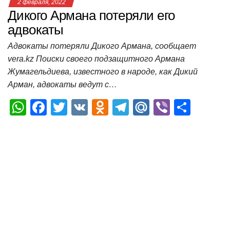
2 февраля, 2022
Дикого Армана потеряли его
адвокаты
Адвокаты потеряли Дикого Армана, сообщает
vera.kz Поиски своего подзащитного Армана
Жумагельдиева, известного в народе, как Дикий
Арман, адвокаты ведут с…
W
F
T
V
O
T
M
Vi
О
h
a
wi
K
d
el
ail
b
т
at
c
tt
n
e
.R
er
п
s
e
er
o
gr
u
р
A
b
kl
a
а
p
o
a
m
в
p
o
ss
и
k
ni
т