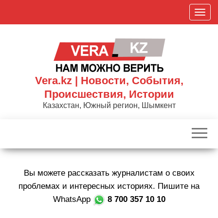
Skip
П
to
о
the
к
content
а
з
а
Vera.kz | Новости, События,
т
Происшествия, Истории
ь
Казахстан, Южный регион, Шымкент
/
С
к
р
ы
Вы можете рассказать журналистам о своих
т
ь
проблемах и интересных историях. Пишите на
н
WhatsApp
8 700 357 10 10
а