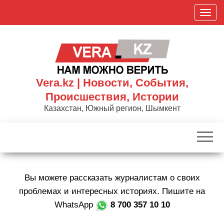
Skip
П
to
о
the
к
content
а
з
а
Vera.kz | Новости, События,
т
Происшествия, Истории
ь
Казахстан, Южный регион, Шымкент
/
С
к
р
ы
Вы можете рассказать журналистам о своих
т
ь
проблемах и интересных историях. Пишите на
н
WhatsApp
8 700 357 10 10
а