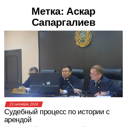
в
Метка:
Аскар
и
г
Сапаргалиев
а
ц
и
ю
23 октября, 2024
Судебный процесс по истории с
арендой