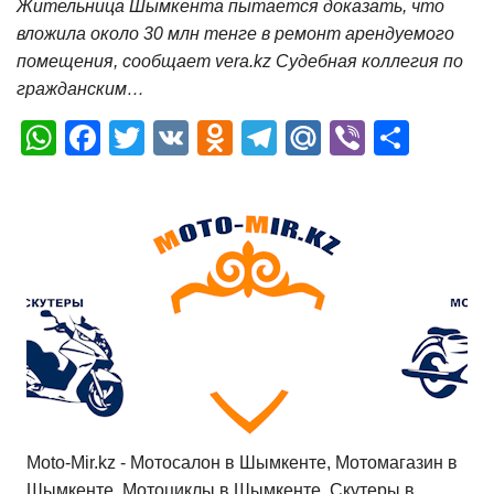
Жительница Шымкента пытается доказать, что
вложила около 30 млн тенге в ремонт арендуемого
помещения, сообщает vera.kz Судебная коллегия по
гражданским…
W
F
T
V
O
T
M
Vi
О
h
a
wi
K
d
el
ail
b
т
at
c
tt
n
e
.R
er
п
s
e
er
o
gr
u
р
A
b
kl
a
а
p
o
a
m
в
p
o
ss
и
k
ni
т
ki
ь
Moto-Mir.kz - Мотосалон в Шымкенте, Мотомагазин в
Шымкенте, Мотоциклы в Шымкенте, Скутеры в