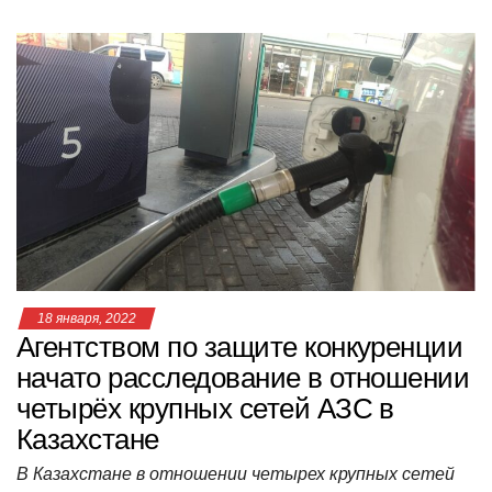
h
a
wi
K
d
el
ail
b
т
at
c
tt
n
e
.R
er
п
s
e
er
o
gr
u
р
A
b
kl
a
а
p
o
a
m
в
p
o
ss
и
k
ni
т
ki
ь
18 января, 2022
Агентством по защите конкуренции
начато расследование в отношении
четырёх крупных сетей АЗС в
Казахстане
В Казахстане в отношении четырех крупных сетей