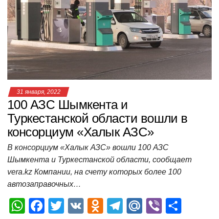
p
o
a
m
в
p
o
ss
и
k
ni
т
ki
ь
31 января, 2022
100 АЗС Шымкента и
Туркестанской области вошли в
консорциум «Халык АЗС»
В консорциум «Халык АЗС» вошли 100 АЗС
Шымкента и Туркестанской области, сообщает
vera.kz Компании, на счету которых более 100
автозаправочных…
W
F
T
V
O
T
M
Vi
О