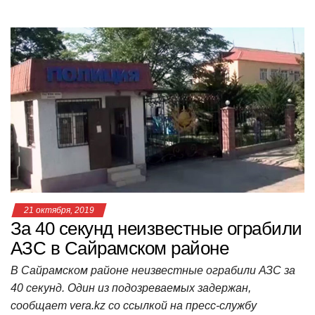
h
a
wi
K
d
el
ail
b
т
at
c
tt
n
e
.R
er
п
s
e
er
o
gr
u
р
A
b
kl
a
а
p
o
a
m
в
p
o
ss
и
k
ni
т
ki
ь
21 октября, 2019
За 40 секунд неизвестные ограбили
АЗС в Сайрамском районе
В Сайрамском районе неизвестные ограбили АЗС за
40 секунд. Один из подозреваемых задержан,
сообщает vera.kz со ссылкой на пресс-службу