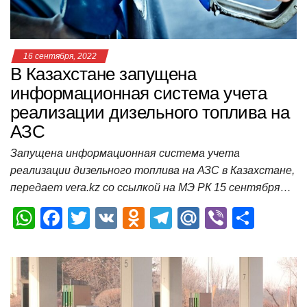
ki
ь
16 сентября, 2022
В Казахстане запущена
информационная система учета
реализации дизельного топлива на
АЗС
Запущена информационная система учета
реализации дизельного топлива на АЗС в Казахстане,
передает vera.kz со ссылкой на МЭ РК 15 сентября…
W
F
T
V
O
T
M
Vi
О
h
a
wi
K
d
el
ail
b
т
at
c
tt
n
e
.R
er
п
s
e
er
o
gr
u
р
A
b
kl
a
а