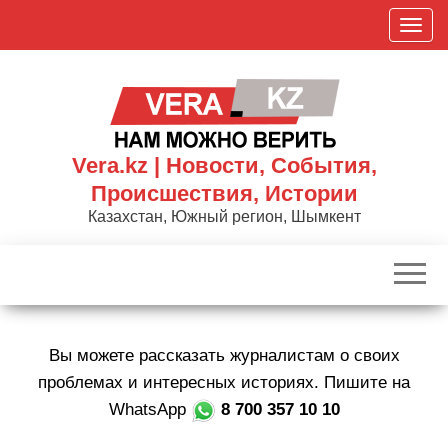
Skip
П
to
о
the
к
content
а
з
а
Vera.kz | Новости, События,
т
Происшествия, Истории
ь
Казахстан, Южный регион, Шымкент
/
С
к
р
ы
Вы можете рассказать журналистам о своих
т
ь
проблемах и интересных историях. Пишите на
н
WhatsApp
8 700 357 10 10
а