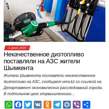
A
b
kl
a
а
p
o
a
m
в
p
o
ss
и
k
ni
т
ki
ь
1 июня, 2020
Некачественное дизтопливо
поставляли на АЗС жители
Шымкента
Жители Шымкента поставляли некачественное
дизтопливо на АЗС, сообщает vera.kz со ссылкой на
Департамент экономических расследований города.
В подпольном цехе злоумышленники…
W
F
T
V
O
T
M
Vi
О