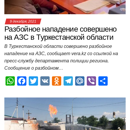
ki
ь
9 декабря, 2021
Разбойное нападение совершено
на АЗС в Туркестанской области
В Туркестанской области совершено разбойное
нападение на АЗС, сообщает vera.kz со ссылкой на
пресс-службу департамента полиции региона.
Сообщение о разбойном…
W
F
T
V
O
T
M
Vi
О
h
a
wi
K
d
el
ail
b
т
at
c
tt
n
e
.R
er
п
s
e
er
o
gr
u
р
A
b
kl
a
а
p
o
a
m
в