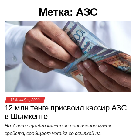
в
Метка:
АЗС
и
г
а
ц
и
ю
11 декабря, 2023
12 млн тенге присвоил кассир АЗС
в Шымкенте
На 7 лет осужден кассир за присвоение чужих
средств, сообщает vera.kz со ссылкой на