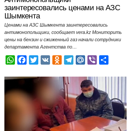
заинтересовались ценами на АЗС
Шымкента
Ценами на АЗС Шымкента заинтересовались
антимонопольщики, сообщает vera.kz Мониторить
цены на бензин и сжиженный газ начали сотрудники
департамента Агентства по…
W
F
T
V
O
T
M
Vi
О
h
a
wi
K
d
el
ail
b
т
at
c
tt
n
e
.R
er
п
s
e
er
o
gr
u
р
A
b
kl
a
а
p
o
a
m
в
p
o
ss
и
k
ni
т