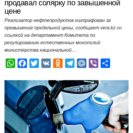
продавал солярку по завышенной
цене
Реализатор нефтепродуктов оштрафован за
превышение предельной цены, сообщает vera.kz со
ссылкой на департамент Комитета по
регулированию естественных монополий
министерства национальной…
W
F
T
V
O
T
M
Vi
О
h
a
wi
K
d
el
ail
b
т
at
c
tt
n
e
.R
er
п
s
e
er
o
gr
u
р
A
b
kl
a
а
p
o
a
m
в
p
o
ss
и
k
ni
т