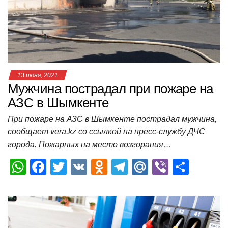
p
o
ss
и
k
ni
т
ki
ь
13 июня, 2021
Мужчина пострадал при пожаре на
АЗС в Шымкенте
При пожаре на АЗС в Шымкенте пострадал мужчина,
сообщает vera.kz со ссылкой на пресс-службу ДЧС
города. Пожарных на место возгорания…
W
F
T
V
O
T
M
Vi
О
h
a
wi
K
d
el
ail
b
т
at
c
tt
n
e
.R
er
п
s
e
er
o
gr
u
р