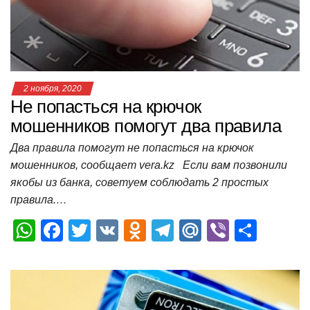
p
o
ss
и
k
ni
т
ki
ь
2 ноября, 2020
Не попасться на крючок
мошенников помогут два правила
Два правила помогут не попасться на крючок
мошенников, сообщает vera.kz Если вам позвонили
якобы из банка, советуем соблюдать 2 простых
правила.…
W
F
T
V
O
T
M
Vi
О
h
a
wi
K
d
el
ail
b
т
at
c
tt
n
e
.R
er
п
s
e
er
o
gr
u
р