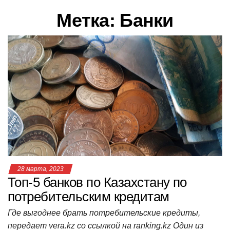
в
Метка:
Банки
и
г
а
ц
и
ю
28 марта, 2023
Топ-5 банков по Казахстану по
потребительским кредитам
Где выгоднее брать потребительские кредиты,
передает vera.kz со ссылкой на ranking.kz Один из