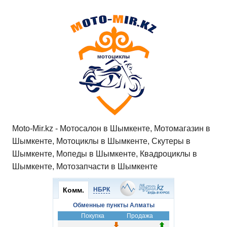
at
c
tt
n
e
.R
er
п
s
e
er
o
gr
u
р
A
b
kl
a
а
p
o
a
m
в
p
o
ss
и
k
ni
т
ki
ь
Moto-Mir.kz - Мотосалон в Шымкенте, Мотомагазин в
Шымкенте, Мотоциклы в Шымкенте, Скутеры в
Шымкенте, Мопеды в Шымкенте, Квадроциклы в
Шымкенте, Мотозапчасти в Шымкенте