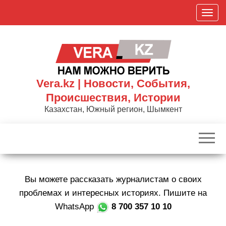
Skip
П
to
о
the
к
content
а
з
а
Vera.kz | Новости, События,
т
Происшествия, Истории
ь
Казахстан, Южный регион, Шымкент
/
С
к
р
ы
Вы можете рассказать журналистам о своих
т
ь
проблемах и интересных историях. Пишите на
н
WhatsApp
8 700 357 10 10
а