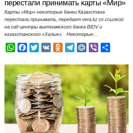
перестали принимать карты «Мир»
Карты «Мир» некоторые банки Казахстана
перестали принимать, передает vera.kz со ссылкой
на call-центры вьетнамского банка BIDV и
казахстанского «Халык». Некоторые…
W
F
T
V
O
T
M
Vi
О
h
a
wi
K
d
el
ail
b
т
at
c
tt
n
e
.R
er
п
s
e
er
o
gr
u
р
A
b
kl
a
а
p
o
a
m
в
p
o
ss
и
k
ni
т
ki
ь