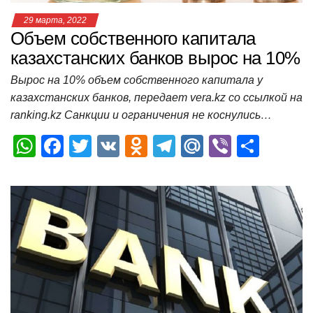
29 марта, 2022
Объем собственного капитала
казахстанских банков вырос на 10%
Вырос на 10% объем собственного капитала у
казахстанских банков, передает vera.kz со ссылкой на
ranking.kz Санкции и ограничения не коснулись…
W
F
T
V
O
T
M
Vi
О
h
a
wi
K
d
el
ail
b
т
at
c
tt
n
e
.R
er
п
s
e
er
o
gr
u
р
A
b
kl
a
а
p
o
a
m
в
p
o
ss
и
k
ni
т