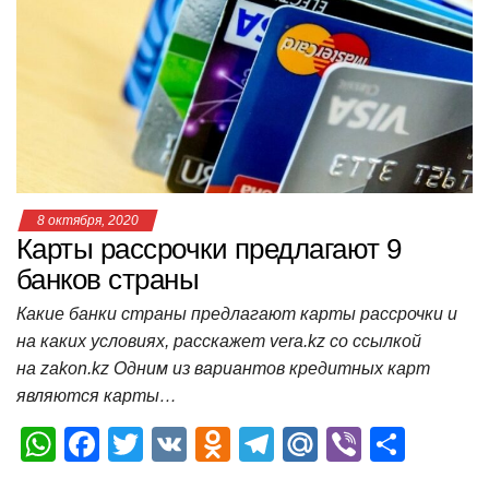
A
b
kl
a
а
p
o
a
m
в
p
o
ss
и
k
ni
т
ki
ь
8 октября, 2020
Карты рассрочки предлагают 9
банков страны
Какие банки страны предлагают карты рассрочки и
на каких условиях, расскажет vera.kz со ссылкой
на zakon.kz Одним из вариантов кредитных карт
являются карты…
W
F
T
V
O
T
M
Vi
О
h
a
wi
K
d
el
ail
b
т