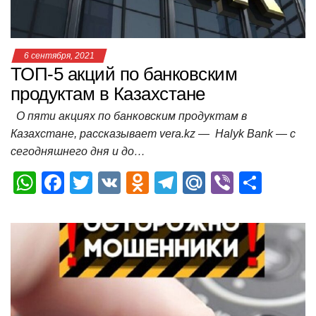
ki
ь
6 сентября, 2021
ТОП-5 акций по банковским
продуктам в Казахстане
О пяти акциях по банковским продуктам в
Казахстане, рассказывает vera.kz — Halyk Bank — с
сегодняшнего дня и до…
W
F
T
V
O
T
M
Vi
О
h
a
wi
K
d
el
ail
b
т
at
c
tt
n
e
.R
er
п
s
e
er
o
gr
u
р
A
b
kl
a
а
p
o
a
m
в