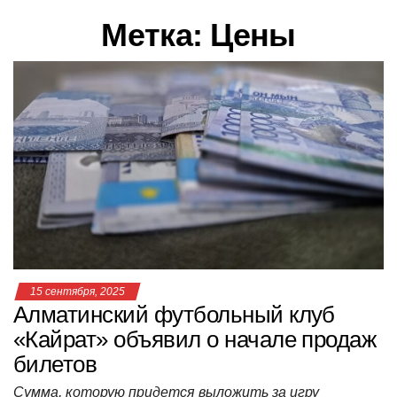
в
Метка:
Цены
и
г
а
ц
и
ю
15 сентября, 2025
Алматинский футбольный клуб
«Кайрат» объявил о начале продаж
билетов
Сумма, которую придется выложить за игру