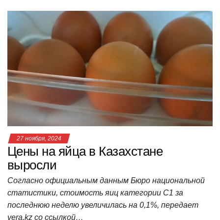
at
c
tt
n
e
.R
er
п
s
e
er
o
gr
u
р
A
b
kl
a
а
p
o
a
m
в
p
o
ss
и
k
ni
т
ki
ь
27 ноября, 2024
Цены на яйца в Казахстане
выросли
Согласно официальным данным Бюро национальной
статистики, стоимость яиц категории С1 за
последнюю неделю увеличилась на 0,1%, передает
vera.kz со ссылкой…