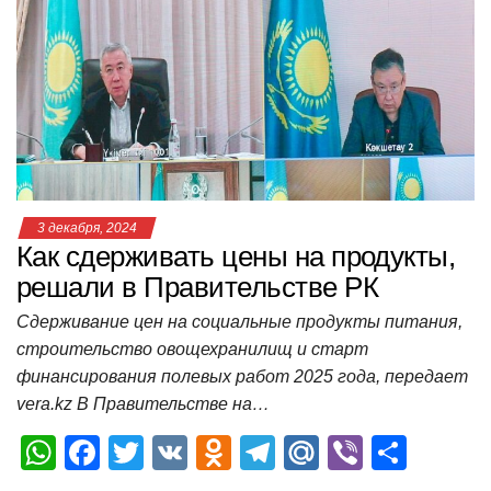
A
b
kl
a
а
p
o
a
m
в
p
o
ss
и
k
ni
т
ki
ь
3 декабря, 2024
Как сдерживать цены на продукты,
решали в Правительстве РК
Сдерживание цен на социальные продукты питания,
строительство овощехранилищ и старт
финансирования полевых работ 2025 года, передает
vera.kz В Правительстве на…
W
F
T
V
O
T
M
Vi
О
h
a
wi
K
d
el
ail
b
т