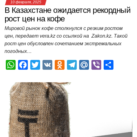
10 февраля, 2025
В Казахстане ожидается рекордный
рост цен на кофе
Мировой рынок кофе столкнулся с резким ростом
цен, передает vera.kz со ссылкой на Zakon.kz. Такой
рост цен обусловлен сочетанием экстремальных
погодных…
W
F
T
V
O
T
M
Vi
О
h
a
wi
K
d
el
ail
b
т
at
c
tt
n
e
.R
er
п
s
e
er
o
gr
u
р
A
b
kl
a
а
p
o
a
m
в
p
o
ss
и
k
ni
т