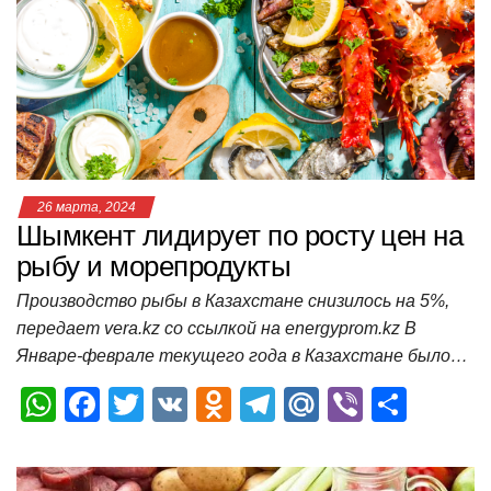
A
b
kl
a
а
p
o
a
m
в
p
o
ss
и
k
ni
т
ki
ь
26 марта, 2024
Шымкент лидирует по росту цен на
рыбу и морепродукты
Производство рыбы в Казахстане снизилось на 5%,
передает vera.kz со ссылкой на energyprom.kz В
Январе-феврале текущего года в Казахстане было…
W
F
T
V
O
T
M
Vi
О
h
a
wi
K
d
el
ail
b
т
at
c
tt
n
e
.R
er
п