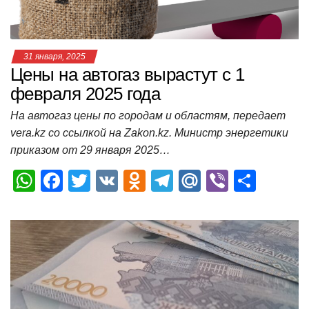
ki
ь
31 января, 2025
Цены на автогаз вырастут с 1
февраля 2025 года
На автогаз цены по городам и областям, передает
vera.kz со ссылкой на Zakon.kz. Министр энергетики
приказом от 29 января 2025…
W
F
T
V
O
T
M
Vi
О
h
a
wi
K
d
el
ail
b
т
at
c
tt
n
e
.R
er
п
s
e
er
o
gr
u
р
A
b
kl
a
а
p
o
a
m
в