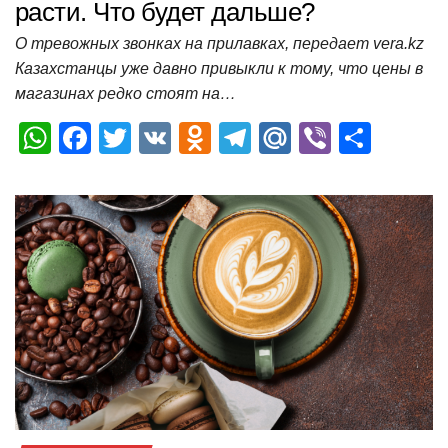
расти. Что будет дальше?
О тревожных звонках на прилавках, передает vera.kz
Казахстанцы уже давно привыкли к тому, что цены в
магазинах редко стоят на…
W
F
T
V
O
T
M
Vi
О
h
a
wi
K
d
el
ail
b
т
at
c
tt
n
e
.R
er
п
s
e
er
o
gr
u
р
A
b
kl
a
а
p
o
a
m
в
p
o
ss
и
k
ni
т
ki
ь