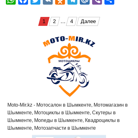
h
a
wi
K
d
el
ail
b
т
at
c
tt
n
e
.R
er
п
Пагинация
1
2
…
4
Далее
s
e
er
o
gr
u
р
записей
A
b
kl
a
а
p
o
a
m
в
p
o
ss
и
k
ni
т
ki
ь
Moto-Mir.kz - Мотосалон в Шымкенте, Мотомагазин в
Шымкенте, Мотоциклы в Шымкенте, Скутеры в
Шымкенте, Мопеды в Шымкенте, Квадроциклы в
Шымкенте, Мотозапчасти в Шымкенте