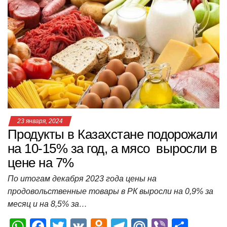
s
e
er
o
gr
u
р
A
b
kl
a
а
p
o
a
m
в
p
o
ss
и
k
ni
т
ki
ь
23 января, 2024
Продукты в Казахстане подорожали
на 10-15% за год, а мясо выросли в
цене на 7%
По итогам декабря 2023 года цены на
продовольственные товары в РК выросли на 0,9% за
месяц и на 8,5% за…
W
F
T
V
O
T
M
Vi
О