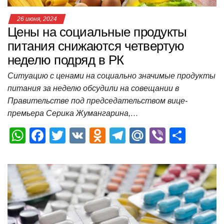
26 июня, 2024
Цены на социальные продукты
питания снижаются четвертую
неделю подряд в РК
Ситуацию с ценами на социально значимые продукты
питания за неделю обсудили на совещании в
Правительстве под председательством вице-
премьера Серика Жумангарина,…
W
F
T
V
O
T
M
Vi
О
h
a
wi
K
d
el
ail
b
т
at
c
tt
n
e
.R
er
п
s
e
er
o
gr
u
р
A
b
kl
a
а
p
o
a
m
в