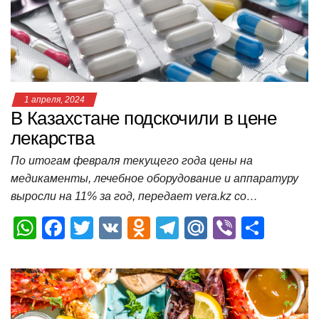
p
o
ss
и
k
ni
т
ki
ь
1 апреля, 2024
В Казахстане подскочили в цене
лекарства
По итогам февраля текущего года цены на
медикаменты, лечебное оборудование и аппаратуру
выросли на 11% за год, передает vera.kz со…
W
F
T
V
O
T
M
Vi
О
h
a
wi
K
d
el
ail
b
т
at
c
tt
n
e
.R
er
п
s
e
er
o
gr
u
р