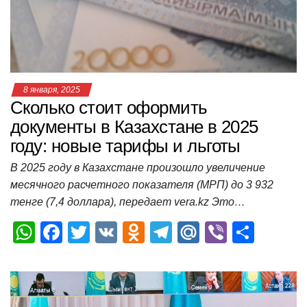
p
o
ss
и
k
ni
т
ki
ь
8 января, 2025
Сколько стоит оформить
документы в Казахстане в 2025
году: новые тарифы и льготы
В 2025 году в Казахстане произошло увеличение
месячного расчетного показателя (МРП) до 3 932
тенге (7,4 доллара), передает vera.kz Это…
W
F
T
V
O
T
M
Vi
О
h
a
wi
K
d
el
ail
b
т
at
c
tt
n
e
.R
er
п
s
e
er
o
gr
u
р