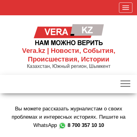
Skip
П
to
о
the
к
content
а
з
а
Vera.kz | Новости, События,
т
Происшествия, Истории
ь
Казахстан, Южный регион, Шымкент
/
С
к
р
ы
Вы можете рассказать журналистам о своих
т
ь
проблемах и интересных историях. Пишите на
н
WhatsApp
8 700 357 10 10
а