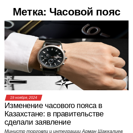
в
Метка:
Часовой пояс
и
г
а
ц
и
ю
19 ноября, 2024
Изменение часового пояса в
Казахстане: в правительстве
сделали заявление
Министр торговли и интеграции Арман Шаккалиев