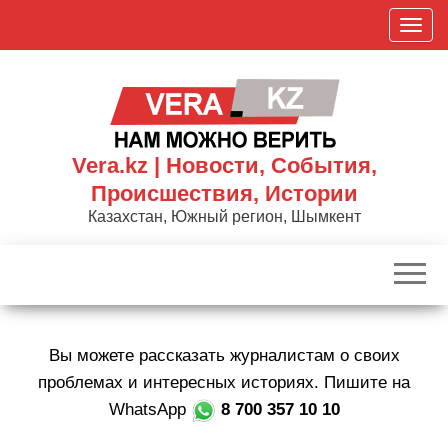
Skip
П
to
о
the
к
content
а
з
а
Vera.kz | Новости, События,
т
Происшествия, Истории
ь
Казахстан, Южный регион, Шымкент
/
С
к
р
ы
Вы можете рассказать журналистам о своих
т
ь
проблемах и интересных историях. Пишите на
н
WhatsApp
8 700 357 10 10
а