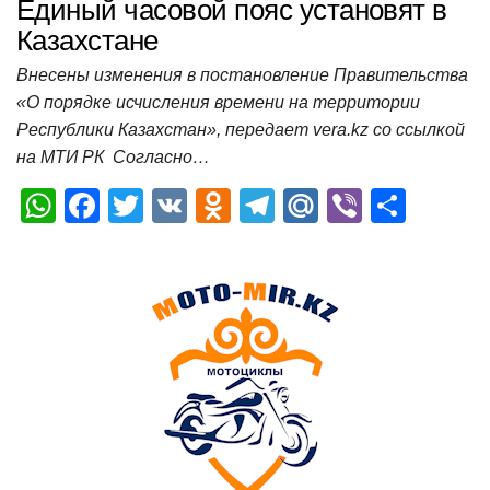
Единый часовой пояс установят в
Казахстане
Внесены изменения в постановление Правительства
«О порядке исчисления времени на территории
Республики Казахстан», передает vera.kz со ссылкой
на МТИ РК Согласно…
W
F
T
V
O
T
M
Vi
О
h
a
wi
K
d
el
ail
b
т
at
c
tt
n
e
.R
er
п
s
e
er
o
gr
u
р
A
b
kl
a
а
p
o
a
m
в
p
o
ss
и
k
ni
т
ki
ь