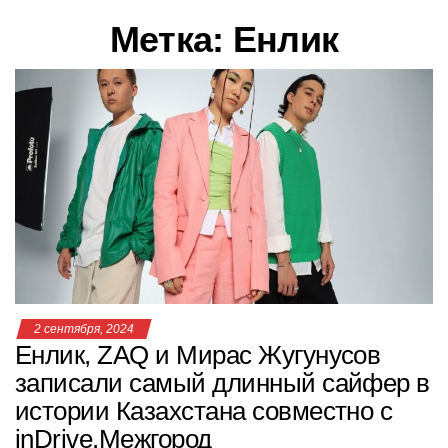
в
Метка:
Енлик
и
г
а
ц
и
ю
2 сентября, 2024
Енлик, ZAQ и Мирас Жугунусов
записали самый длинный сайфер в
истории Казахстана совместно с
inDrive.Межгород