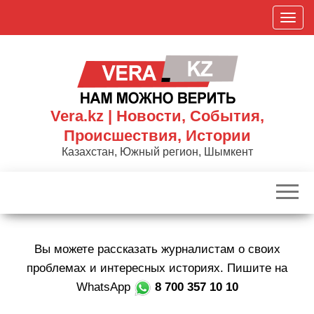
Skip
П
to
о
the
к
content
а
з
а
Vera.kz | Новости, События,
т
Происшествия, Истории
ь
Казахстан, Южный регион, Шымкент
/
С
к
р
ы
Вы можете рассказать журналистам о своих
т
ь
проблемах и интересных историях. Пишите на
н
WhatsApp
8 700 357 10 10
а