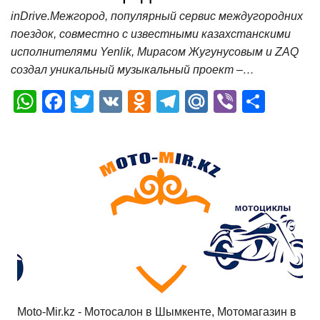
inDrive.Межгород, популярный сервис междугородних
поездок, совместно с известными казахстанскими
исполнителями Yenlik, Мирасом Жугунусовым и ZAQ
создал уникальный музыкальный проект –…
W
F
T
V
O
T
M
Vi
О
h
a
wi
K
d
el
ail
b
т
at
c
tt
n
e
.R
er
п
s
e
er
o
gr
u
р
A
b
kl
a
а
p
o
a
m
в
p
o
ss
и
k
ni
т
ki
ь
Moto-Mir.kz - Мотосалон в Шымкенте, Мотомагазин в