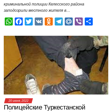
криминальной полиции Келесского района
заподозрили местного жителя в…
W
F
T
V
O
T
M
Vi
О
h
a
wi
K
d
el
ail
b
т
at
c
tt
n
e
.R
er
п
s
e
er
o
gr
u
р
A
b
kl
a
а
p
o
a
m
в
p
o
ss
и
k
ni
т
ki
ь
20 июня, 2022
Полицейские Туркестанской