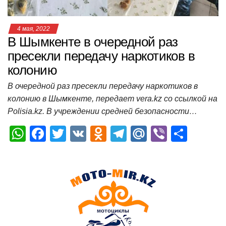
4 мая, 2022
В Шымкенте в очередной раз
пресекли передачу наркотиков в
колонию
В очередной раз пресекли передачу наркотиков в
колонию в Шымкенте, передает vera.kz со ссылкой на
Polisia.kz. В учреждении средней безопасности…
W
F
T
V
O
T
M
Vi
О
h
a
wi
K
d
el
ail
b
т
at
c
tt
n
e
.R
er
п
s
e
er
o
gr
u
р
A
b
kl
a
а
p
o
a
m
в