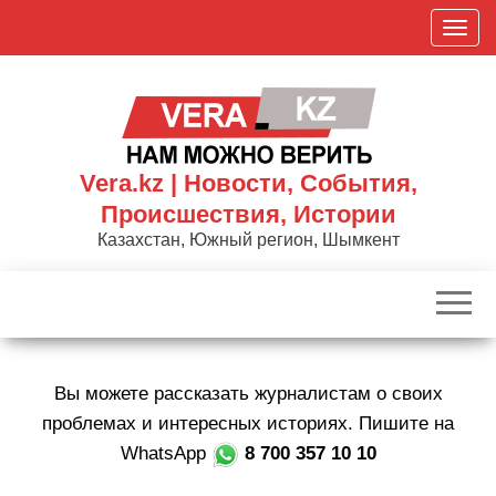
Skip
П
to
о
the
к
content
а
з
а
Vera.kz | Новости, События,
т
Происшествия, Истории
ь
Казахстан, Южный регион, Шымкент
/
С
к
р
ы
Вы можете рассказать журналистам о своих
т
ь
проблемах и интересных историях. Пишите на
н
WhatsApp
8 700 357 10 10
а