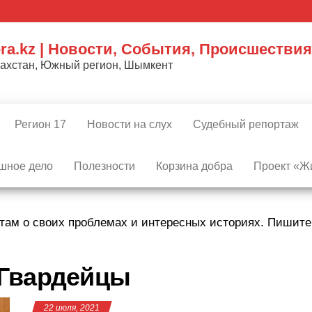
ra.kz | Новости, События, Происшествия
захстан, Южный регион, Шымкент
Регион 17
Новости на слух
Судебный репортаж
шное дело
Полезности
Корзина добра
Проект «Жи
там о своих проблемах и интересных историях. Пишит
Гвардейцы
22 июля, 2021