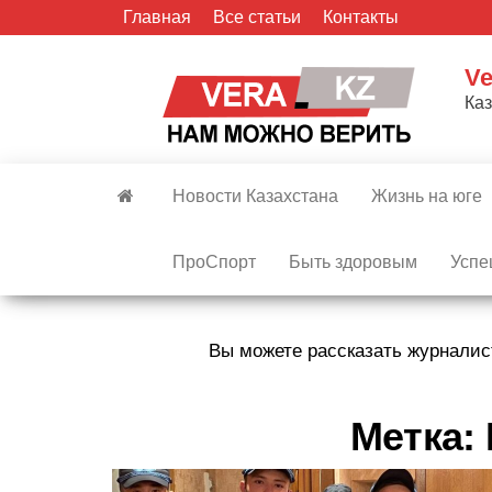
Skip
Главная
Все статьи
Контакты
to
the
Ve
content
Ка
Новости Казахстана
Жизнь на юге
ПроСпорт
Быть здоровым
Успе
Вы можете рассказать журналис
Метка: