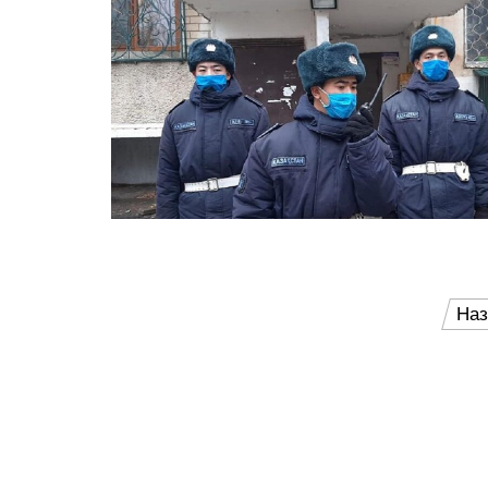
Пагинация
Наз
записей