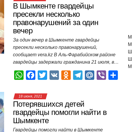
В Шымкенте гвардейцы
пресекли несколько
правонарушений за один
вечер
M
За один вечер в Шымкенте гвардейцы
М
пресекли несколько правонарушений,
Ш
сообщает vera.kz В Аль-Фарабийском районе
Ш
гвардейцы задержали гражданина 21 июля, в…
М
W
F
T
V
O
T
M
Vi
О
h
a
wi
K
d
el
ail
b
т
at
c
tt
n
e
.R
er
п
18 июня, 2021
s
e
er
o
gr
u
р
Потерявшихся детей
A
b
kl
a
а
гвардейцы помогли найти в
Шымкенте
p
o
a
m
в
p
o
ss
и
Гвардейцы помогли найти в Шымкенте