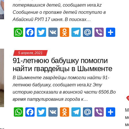
потерявшихся детей, сообщает vera.kz
k
ni
т
Сообщение о пропаже детей поступило в
ki
ь
Абайский РУП 17 июня. В поисках…
W
F
T
V
O
T
M
Vi
О
h
a
wi
K
d
el
ail
b
т
at
c
tt
n
e
.R
er
п
5 апреля, 2021
s
e
er
o
gr
u
р
91-летнюю бабушку помогли
A
b
kl
a
а
найти гвардейцы в Шымкенте
p
o
a
m
в
В Шымкенте гвардейцы помогли найти 91-
летнюю бабушку, сообщает vera.kz Эту
p
o
ss
и
историю рассказали в воинской части 6506.Во
k
ni
т
время патрулирования города к…
ki
ь
W
F
T
V
O
T
M
Vi
О
М
м
h
a
wi
K
d
el
ail
b
т
м