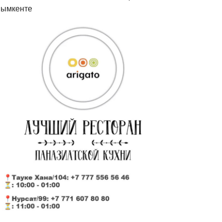
ымкенте