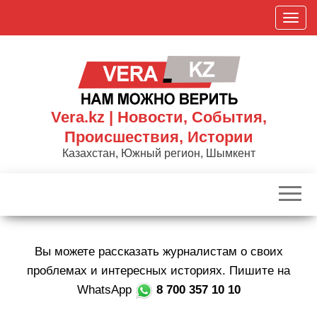
Skip
П
to
о
the
к
content
а
з
а
Vera.kz | Новости, События,
т
Происшествия, Истории
ь
Казахстан, Южный регион, Шымкент
/
С
к
р
ы
Вы можете рассказать журналистам о своих
т
ь
проблемах и интересных историях. Пишите на
н
WhatsApp
8 700 357 10 10
а