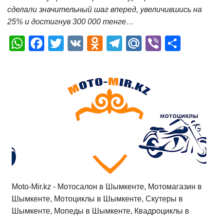
сделали значительный шаг вперед, увеличившись на
25% и достигнув 300 000 тенге…
W
F
T
V
O
T
M
Vi
О
h
a
wi
K
d
el
ail
b
т
at
c
tt
n
e
.R
er
п
s
e
er
o
gr
u
р
A
b
kl
a
а
p
o
a
m
в
p
o
ss
и
k
ni
т
ki
ь
Moto-Mir.kz - Мотосалон в Шымкенте, Мотомагазин в
Шымкенте, Мотоциклы в Шымкенте, Скутеры в
Шымкенте, Мопеды в Шымкенте, Квадроциклы в