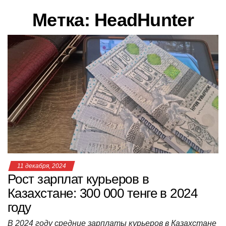
в
Метка:
HeadHunter
и
г
а
ц
и
ю
11 декабря, 2024
Рост зарплат курьеров в
Казахстане: 300 000 тенге в 2024
году
В 2024 году средние зарплаты курьеров в Казахстане