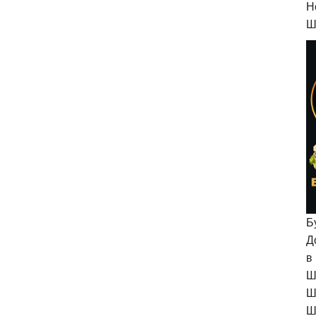
H
Ш
Б
Д
в
Ш
Ш
Ш