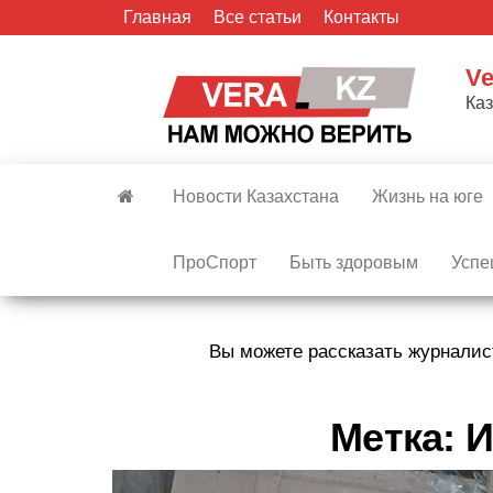
Skip
Главная
Все статьи
Контакты
to
the
Ve
content
Ка
Новости Казахстана
Жизнь на юге
ПроСпорт
Быть здоровым
Успе
Вы можете рассказать журналис
Метка:
И