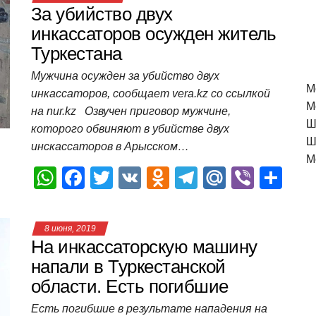
За убийство двух
инкассаторов осужден житель
Туркестана
Мужчина осужден за убийство двух
M
инкассаторов, сообщает vera.kz со ссылкой
М
на nur.kz Озвучен приговор мужчине,
Ш
которого обвиняют в убийстве двух
Ш
инскассаторов в Арысском…
М
W
F
T
V
O
T
M
Vi
О
h
a
wi
K
d
el
ail
b
т
at
c
tt
n
e
.R
er
п
8 июня, 2019
s
e
er
o
gr
u
р
На инкассаторскую машину
A
b
kl
a
а
напали в Туркестанской
области. Есть погибшие
p
o
a
m
в
p
o
ss
и
Есть погибшие в результате нападения на