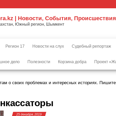
ra.kz | Новости, События, Происшествия
захстан, Южный регион, Шымкент
Регион 17
Новости на слух
Судебный репортаж
шное дело
Полезности
Корзина добра
Проект «Жи
там о своих проблемах и интересных историях. Пишит
нкассаторы
25 декабря, 2019