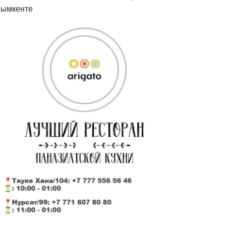
ымкенте