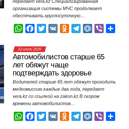
передает vera.kz Специализированная
ki
ь
организация системы МЧС продолжает
обеспечивать круглосуточную…
W
F
T
V
O
T
M
Vi
О
h
a
wi
K
d
el
ail
b
т
at
c
tt
n
e
.R
er
п
22 июля, 2026
s
e
er
o
gr
u
р
Автомобилистов старше 65
A
b
kl
a
а
лет обяжут чаще
подтверждать здоровье
p
o
a
m
в
p
o
ss
и
Водителей старше 65 лет обяжут проходить
медкомиссию каждые два года, передает
k
ni
т
vera.kz со ссылкой на zakon.kz В скором
ki
ь
времени автомобилистов…
W
F
T
V
O
T
M
Vi
О
h
a
wi
K
d
el
ail
b
т