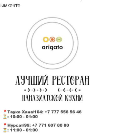
ымкенте