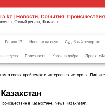
ra.kz | Новости, События, Происшествия
захстан, Южный регион, Шымкент
Регион 17
Новости на слух
Судебный репортаж
шное дело
Полезности
Корзина добра
Проект «Жи
там о своих проблемах и интересных историях. Пишит
:
Казахстан
 Происшествие в Казахстане, News Kazakhstan,