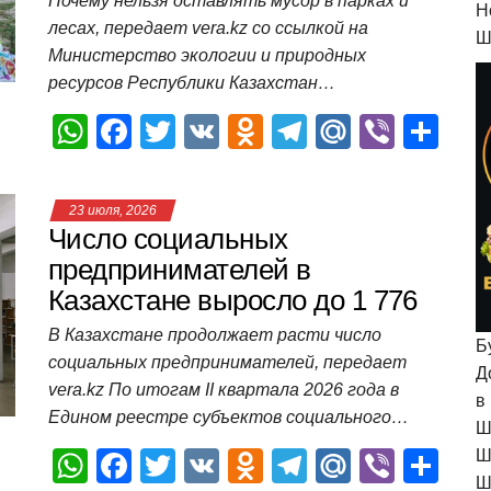
p
o
ss
и
Почему нельзя оставлять мусор в парках и
H
лесах, передает vera.kz со ссылкой на
k
ni
т
Ш
Министерство экологии и природных
ki
ь
ресурсов Республики Казахстан…
W
F
T
V
O
T
M
Vi
О
h
a
wi
K
d
el
ail
b
т
at
c
tt
n
e
.R
er
п
23 июля, 2026
s
e
er
o
gr
u
р
Число социальных
A
b
kl
a
а
предпринимателей в
Казахстане выросло до 1 776
p
o
a
m
в
p
o
ss
и
В Казахстане продолжает расти число
Б
социальных предпринимателей, передает
k
ni
т
Д
vera.kz По итогам II квартала 2026 года в
в
ki
ь
Едином реестре субъектов социального…
Ш
W
F
T
V
O
T
M
Vi
О
Ш
Ш