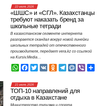
at
c
tt
n
e
.R
er
п
22 июля, 2026
s
e
er
o
gr
u
р
«ШШС» и «СГЛ». Казахстанцы
A
b
kl
a
а
требуют наказать бренд за
школьные тетради
p
o
a
m
в
p
o
ss
и
В казахстанском сегменте интернета
разгорается скандал вокруг новой линейки
k
ni
т
школьных тетрадей от отечественного
ki
ь
производителя, передает vera.kz со ссылкой
на Kursiv.Media…
W
F
T
V
O
T
M
Vi
О
h
a
wi
K
d
el
ail
b
т
at
c
tt
n
e
.R
er
п
21 июля, 2026
s
e
er
o
gr
u
р
ТОП-10 направлений для
A
b
kl
a
а
отдыха в Казахстане
p
o
a
m
в
Министерство туризма и спорта