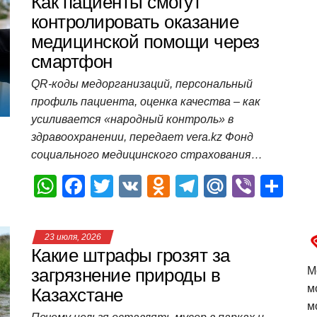
s
e
er
o
gr
u
р
Как пациенты смогут
A
b
kl
a
а
контролировать оказание
медицинской помощи через
p
o
a
m
в
смартфон
p
o
ss
и
QR-коды медорганизаций, персональный
k
ni
т
профиль пациента, оценка качества – как
ki
ь
усиливается «народный контроль» в
здравоохранении, передает vera.kz Фонд
социального медицинского страхования…
W
F
T
V
O
T
M
Vi
О
h
a
wi
K
d
el
ail
b
т
at
c
tt
n
e
.R
er
п
23 июля, 2026
s
e
er
o
gr
u
р
Какие штрафы грозят за
A
b
kl
a
а
загрязнение природы в
М
м
Казахстане
p
o
a
m
в
м