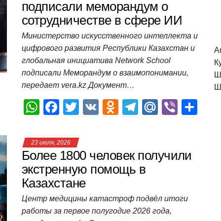
A
b
kl
a
а
подписали меморандум о
сотрудничестве в сфере ИИ
p
o
a
m
в
p
o
ss
и
Министерство искусственного интеллекта и
цифрового развития Республики Казахстан и
k
ni
т
A
глобальная инициатива Network School
К
ki
ь
подписали Меморандум о взаимопонимании,
Ш
передает vera.kz Документ…
Ш
W
F
T
V
O
T
M
Vi
О
h
a
wi
K
d
el
ail
b
т
at
c
tt
n
e
.R
er
п
23 июля, 2026
s
e
er
o
gr
u
р
Более 1800 человек получили
A
b
kl
a
а
экстренную помощь в
Казахстане
p
o
a
m
в
p
o
ss
и
Центр медицины катастроф подвёл итоги
работы за первое полугодие 2026 года,
k
ni
т