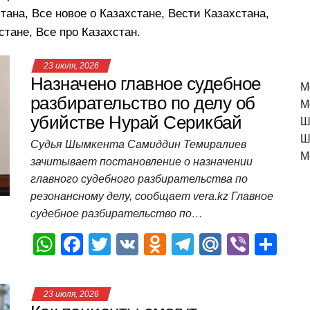
ана, Все новое о Казахстане, Вести Казахстана,
стане, Все про Казахстан.
23 июля, 2026
Назначено главное судебное
M
разбирательство по делу об
М
убийстве Нурай Серикбай
Ш
Ш
Судья Шымкента Самиддин Темиралиев
М
зачитывает постановление о назначении
главного судебного разбирательства по
резонансному делу, сообщает vera.kz Главное
судебное разбирательство по…
W
F
T
V
O
T
M
Vi
О
h
a
wi
K
d
el
ail
b
т
at
c
tt
n
e
.R
er
п
23 июля, 2026